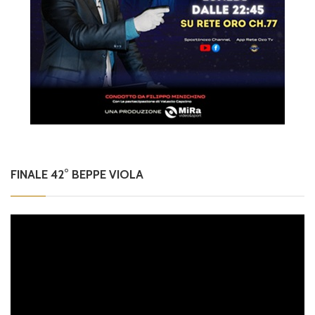
FINALE 42° BEPPE VIOLA
Video
Player