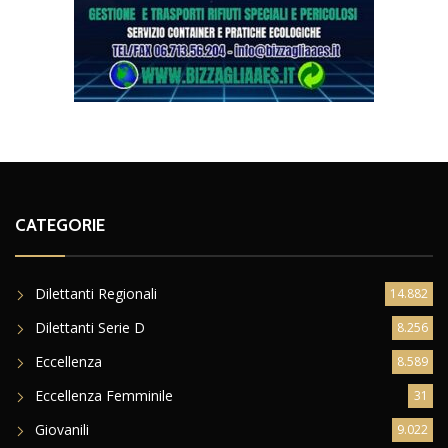
CATEGORIE
Dilettanti Regionali
14.882
Dilettanti Serie D
8.256
Eccellenza
8.589
Eccellenza Femminile
31
Giovanili
9.022