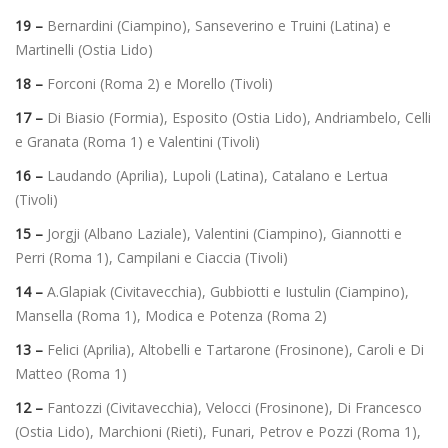
19 –
Bernardini (Ciampino), Sanseverino e Truini (Latina) e
Martinelli (Ostia Lido)
18 –
Forconi (Roma 2) e Morello (Tivoli)
17 –
Di Biasio (Formia), Esposito (Ostia Lido), Andriambelo, Celli
e Granata (Roma 1) e Valentini (Tivoli)
16 –
Laudando (Aprilia), Lupoli (Latina), Catalano e Lertua
(Tivoli)
15 –
Jorgji (Albano Laziale), Valentini (Ciampino), Giannotti e
Perri (Roma 1), Campilani e Ciaccia (Tivoli)
14 –
A.Glapiak (Civitavecchia), Gubbiotti e Iustulin (Ciampino),
Mansella (Roma 1), Modica e Potenza (Roma 2)
13 –
Felici (Aprilia), Altobelli e Tartarone (Frosinone), Caroli e Di
Matteo (Roma 1)
12 –
Fantozzi (Civitavecchia), Velocci (Frosinone), Di Francesco
(Ostia Lido), Marchioni (Rieti), Funari, Petrov e Pozzi (Roma 1),