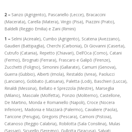
2 –
Sanzo (Agrigento), Pascariello (Lecce), Bracaccini
(Macerata), Carella (Matera), Vingo (Pisa), Piazzini (Prato),
Baldelli (Reggio Emilia) e Zani (Rimini)
1 –
Selmi (Acireale), Cumbo (Agrigento), Scatena (Avezzano),
Gaudieri (Battipaglia), Cherchi (Carbonia), Di Giovanni (Caserta),
Cutrufo (Catania), Repetto (Chiavari), Dell’Oca (Como), Catani
(Fermo), Brognati (Ferrara), Frascaro e Galipò (Firenze),
Zucchetti (Foligno), Simonini (Gallarate), Camurri (Genova),
Guerra (Gubbio), Alberti (Imola), Restaldo (Ivrea), Paolucci
(Lanciano), Gobbato (Latisana), Paletta (Lodi), Baschieri (Lucca),
Rinaldi (Messina), Bellato e Sprezzola (Mestre), Marseglia
(Milano), Masciale (Molfetta), Ponzio (Moliterno), Castellone,
De Martino, Monda e Romaniello (Napoli), Croce (Nocera
Inferiore), Madonia e Mazzarà (Palermo), Cavaliere (Paola),
Taricone (Perugia), Gregoris (Pescara), Camoni (Pistoia),
Catanoso (Reggio Calabria), Robilotta (Sala Consilina), Mulas
(Sassari), Sicurello (Seregno), Gullotta (Siracusa), Salvati