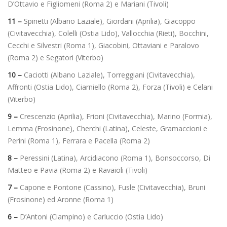
D’Ottavio e Figliomeni (Roma 2) e Mariani (Tivoli)
11 –
Spinetti (Albano Laziale), Giordani (Aprilia), Giacoppo
(Civitavecchia), Colelli (Ostia Lido), Vallocchia (Rieti), Bocchini,
Cecchi e Silvestri (Roma 1), Giacobini, Ottaviani e Paralovo
(Roma 2) e Segatori (Viterbo)
10 –
Caciotti (Albano Laziale), Torreggiani (Civitavecchia),
Affronti (Ostia Lido), Ciarniello (Roma 2), Forza (Tivoli) e Celani
(Viterbo)
9 –
Crescenzio (Aprilia), Frioni (Civitavecchia), Marino (Formia),
Lemma (Frosinone), Cherchi (Latina), Celeste, Gramaccioni e
Perini (Roma 1), Ferrara e Pacella (Roma 2)
8 –
Peressini (Latina), Arcidiacono (Roma 1), Bonsoccorso, Di
Matteo e Pavia (Roma 2) e Ravaioli (Tivoli)
7 –
Capone e Pontone (Cassino), Fusle (Civitavecchia), Bruni
(Frosinone) ed Aronne (Roma 1)
6 –
D’Antoni (Ciampino) e Carluccio (Ostia Lido)