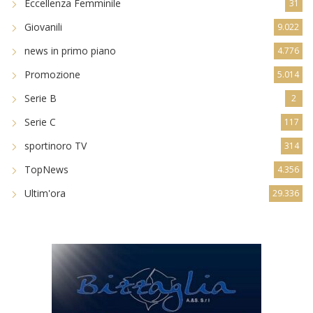
Eccellenza Femminile
31
Giovanili
9.022
news in primo piano
4.776
Promozione
5.014
Serie B
2
Serie C
117
sportinoro TV
314
TopNews
4.356
Ultim'ora
29.336