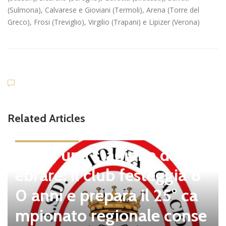
(Sulmona), Calvarese e Gioviani (Termoli), Arena (Torre del
Greco), Frosi (Treviglio), Virgilio (Trapani) e Lipizer (Verona)
Related Articles
news in primo piano
Tolfa, una stagione da cel
ebrare: il club festeggia 8
0 anni e prepara il 25° ca
mpionato regionale conse