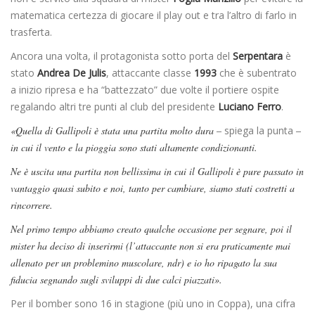
matematica certezza di giocare il play out e tra l’altro di farlo in
trasferta.
Ancora una volta, il protagonista sotto porta del
Serpentara
è
stato
Andrea De Julis
, attaccante classe
1993
che è subentrato
a inizio ripresa e ha “battezzato” due volte il portiere ospite
regalando altri tre punti al club del presidente
Luciano Ferro
.
«Quella di Gallipoli è stata una partita molto dura –
spiega la punta
–
in cui il vento e la pioggia sono stati altamente condizionanti.
Ne è uscita una partita non bellissima in cui il Gallipoli è pure passato in
vantaggio quasi subito e noi, tanto per cambiare, siamo stati costretti a
rincorrere.
Nel primo tempo abbiamo creato qualche occasione per segnare, poi il
mister ha deciso di inserirmi (l’attaccante non si era praticamente mai
allenato per un problemino muscolare, ndr) e io ho ripagato la sua
fiducia segnando sugli sviluppi di due calci piazzati».
Per il bomber sono 16 in stagione (più uno in Coppa), una cifra