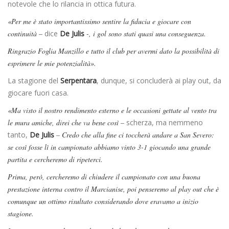
notevole che lo rilancia in ottica futura.
«Per me è stato importantissimo sentire la fiducia e giocare con
continuità –
dice
De Julis
-, i gol sono stati quasi una conseguenza.
Ringrazio Foglia Manzillo e tutto il club per avermi dato la possibilità di
esprimere le mie potenzialità».
La stagione del
Serpentara
, dunque, si concluderà ai play out, da
giocare fuori casa.
«Ma visto il nostro rendimento esterno e le occasioni gettate al vento tra
le mura amiche, direi che va bene così –
scherza, ma nemmeno
tanto,
De Julis
– Credo che alla fine ci toccherà andare a San Severo:
se così fosse lì in campionato abbiamo vinto 3-1 giocando una grande
partita e cercheremo di ripeterci.
Prima, però, cercheremo di chiudere il campionato con una buona
prestazione interna contro il Marcianise, poi penseremo al play out che è
comunque un ottimo risultato considerando dove eravamo a inizio
stagione.