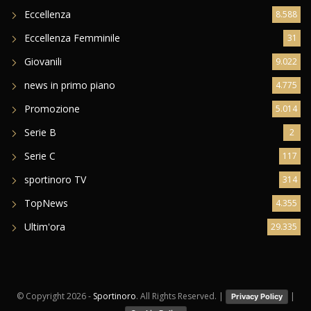
Eccellenza
8.588
Eccellenza Femminile
31
Giovanili
9.022
news in primo piano
4.775
Promozione
5.014
Serie B
2
Serie C
117
sportinoro TV
314
TopNews
4.355
Ultim'ora
29.335
© Copyright
2026 -
Sportinoro
. All Rights Reserved. |
|
Privacy Policy