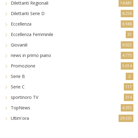
Dilettanti Regionali
14.881
Dilettanti Serie D
8.256
Eccellenza
8.588
Eccellenza Femminile
31
Giovanili
9.022
news in primo piano
4.775
Promozione
5.014
Serie B
2
Serie C
117
sportinoro TV
314
TopNews
4.355
Ultim'ora
29.335