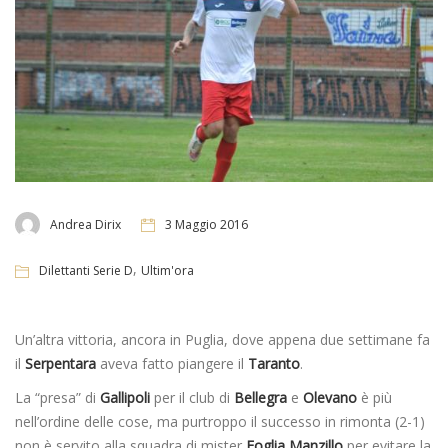
Andrea Dirix
3 Maggio 2016
,
Dilettanti Serie D
Ultim'ora
Un’altra vittoria, ancora in Puglia, dove appena due settimane fa
il
Serpentara
aveva fatto piangere il
Taranto
.
La “presa” di
Gallipoli
per il club di
Bellegra
e
Olevano
è più
nell’ordine delle cose, ma purtroppo il successo in rimonta (2-1)
non è servito alla squadra di mister
Foglia Manzillo
per evitare la