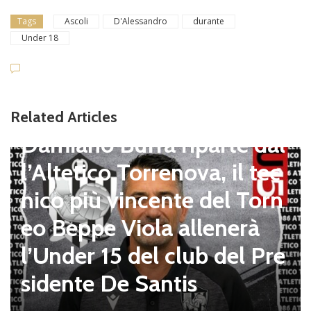
Tags
Ascoli
D'Alessandro
durante
Under 18
Related Articles
Giovanili
Damiano Buffa riparte dal
l’Altetico Torrenova, il tec
nico più vincente del Torn
eo Beppe Viola allenerà
l’Under 15 del club del Pre
sidente De Santis