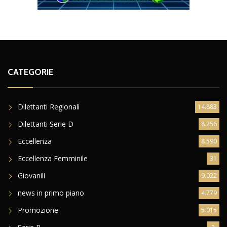
CATEGORIE
Dilettanti Regionali
14.883
Dilettanti Serie D
8.256
Eccellenza
8.590
Eccellenza Femminile
31
Giovanili
9.022
news in primo piano
4.779
Promozione
5.015