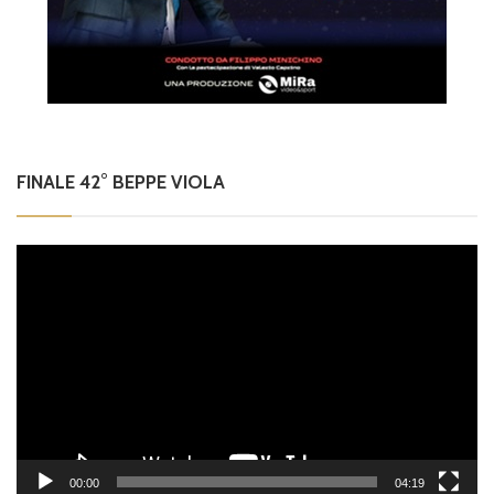
FINALE 42° BEPPE VIOLA
Video
Player
00:00
04:19