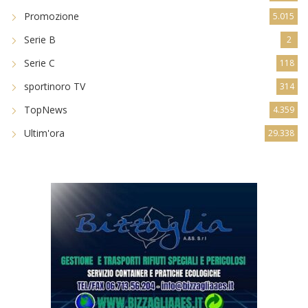
Promozione
5.015
Serie B
2
Serie C
118
sportinoro TV
314
TopNews
4.359
Ultim'ora
29.338