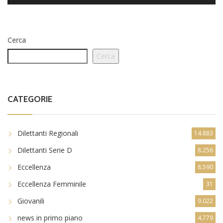
Cerca
Cerca
CATEGORIE
Dilettanti Regionali
14.883
Dilettanti Serie D
8.256
Eccellenza
8.590
Eccellenza Femminile
31
Giovanili
9.022
news in primo piano
4.779