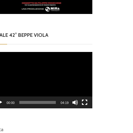
NALE 42° BEPPE VIOLA
eo
er
00:00
04:19
ca