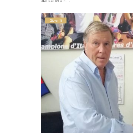
bianconero si…
Giovanili