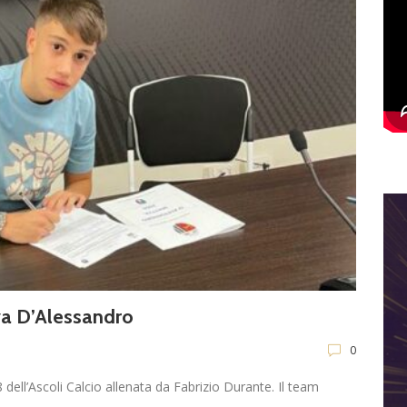
iva D’Alessandro
0
dell’Ascoli Calcio allenata da Fabrizio Durante. Il team