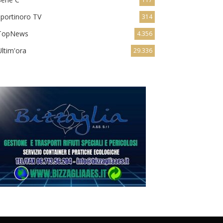
sportinoro TV
314
TopNews
4.356
Ultim'ora
29.336