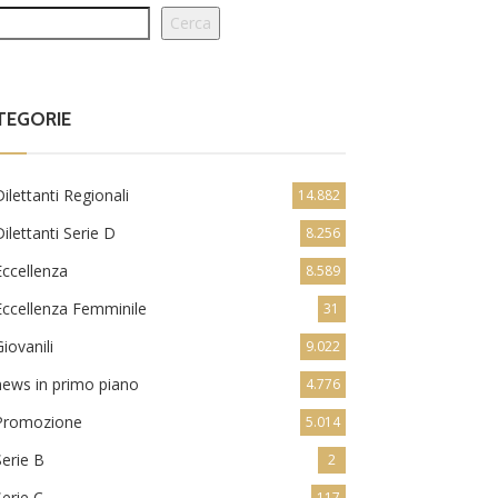
Cerca
TEGORIE
Dilettanti Regionali
14.882
Dilettanti Serie D
8.256
Eccellenza
8.589
Eccellenza Femminile
31
Giovanili
9.022
news in primo piano
4.776
Promozione
5.014
Serie B
2
Serie C
117