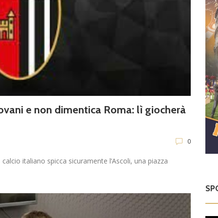
giovani e non dimentica Roma: lì giocherà
0
 calcio italiano spicca sicuramente l’Ascoli, una piazza
SP