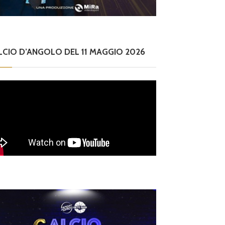
to e So
oppa Italia Serie D,
Balla a
li abbinamenti dei p
o con i
eliminari e del prim
LCIO D’ANGOLO DEL 11 MAGGIO 2026
azzei s
 turno in programm
no
 il 23 e il 30 agosto
lle 16.00