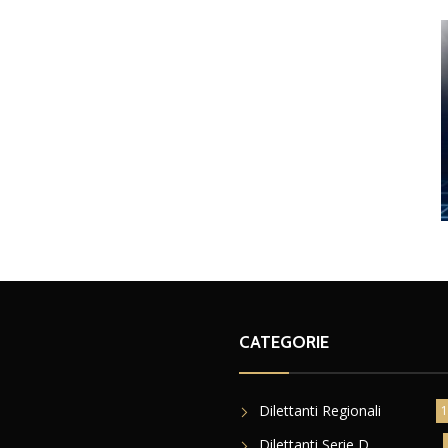
CATEGORIE
Dilettanti Regionali
1
Dilettanti Serie D