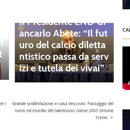
d
C
Dilettanti Regionali
e
g
Il Presidente LND Gi
e
r
ancarlo Abete: “Il fut
CA
t
o
uro del calcio diletta
t
a
ntistico passa da serv
a
izi e tutela dei vivai”
er i
Grande soddisfazione in casa Vescovio: Passaggio del
turno ed esordio del talentuoso classe 2005 Simone
Tomei