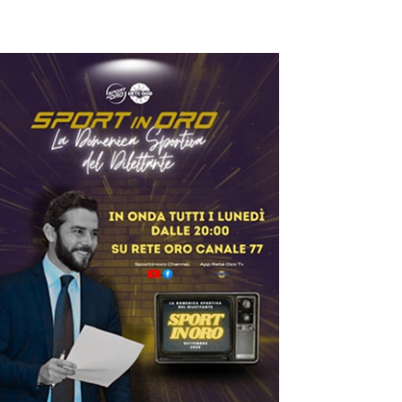
Dilettanti Serie D
Viterbe
Campag
to senz
ilettanti Serie D