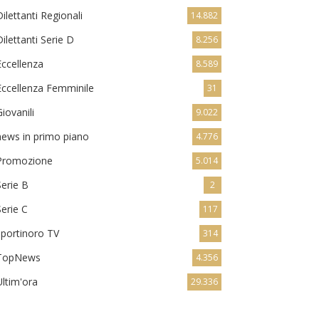
Dilettanti Regionali
14.882
Dilettanti Serie D
8.256
Eccellenza
8.589
Eccellenza Femminile
31
Giovanili
9.022
news in primo piano
4.776
Promozione
5.014
Serie B
2
Serie C
117
sportinoro TV
314
TopNews
4.356
Ultim'ora
29.336