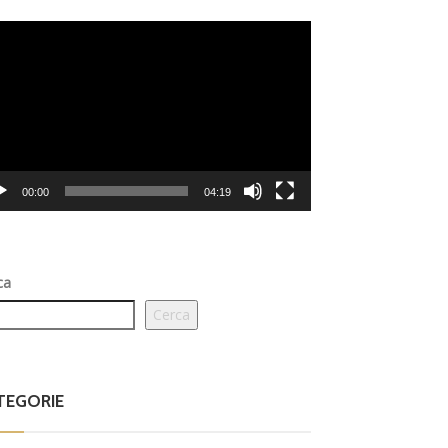
eo
er
00:00
04:19
ca
Cerca
TEGORIE