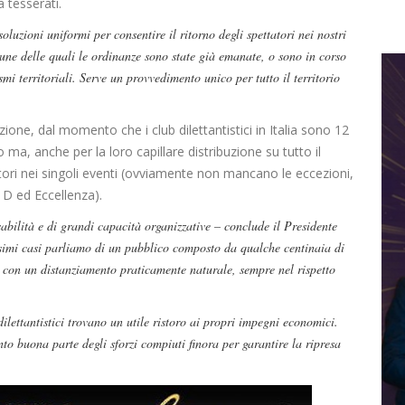
 tesserati.
luzioni uniformi per consentire il ritorno degli spettatori nei nostri
une delle quali le ordinanze sono state già emanate, o sono in corso
mi territoriali. Serve un provvedimento unico per tutto il territorio
sizione, dal momento che i club dilettantistici in Italia sono 12
 ma, anche per la loro capillare distribuzione su tutto il
atori nei singoli eventi (ovviamente non mancano le eccezioni,
 D ed Eccellenza).
bilità e di grandi capacità organizzative – conclude il Presidente
ssimi casi parliamo di un pubblico composto da qualche centinaia di
i, con un distanziamento praticamente naturale, sempre nel rispetto
ilettantistici trovano un utile ristoro ai propri impegni economici.
nto buona parte degli sforzi compiuti finora per garantire la ripresa