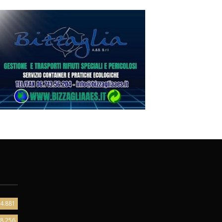
4.881
8.256