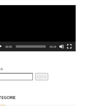
eo
er
00:00
04:19
ca
Cerca
TEGORIE