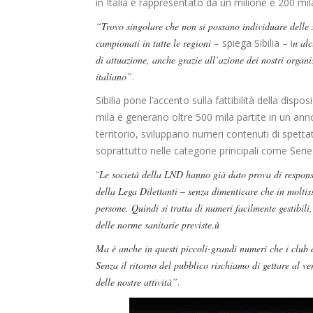
in Italia è rappresentato da un milione e 200 mila
“Trovo singolare che non si possano individuare delle so
campionati in tutte le regioni
– spiega Sibilia – i
n alc
di attuazione, anche grazie all’azione dei nostri organis
italiano”
.
Sibilia pone l’accento sulla fattibilità della dispo
mila e generano oltre 500 mila partite in un anno
territorio, sviluppano numeri contenuti di spett
soprattutto nelle categorie principali come Serie
“
Le società della LND hanno già dato prova di responsa
della Lega Dilettanti – senza dimenticare che in molti
persone. Quindi si tratta di numeri facilmente gestibil
delle norme sanitarie previste.ù
Ma è anche in questi piccoli-grandi numeri che i club d
Senza il ritorno del pubblico rischiamo di gettare al ve
delle nostre attività”
.