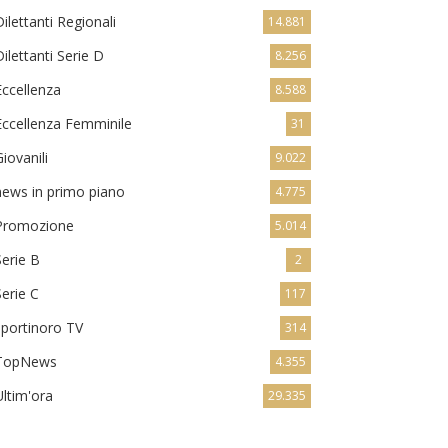
Dilettanti Regionali
14.881
Dilettanti Serie D
8.256
Eccellenza
8.588
Eccellenza Femminile
31
Giovanili
9.022
news in primo piano
4.775
Promozione
5.014
Serie B
2
Serie C
117
sportinoro TV
314
TopNews
4.355
Ultim'ora
29.335