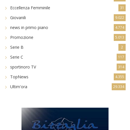
Eccellenza Femminile
31
Giovanili
9.022
news in primo piano
4.774
Promozione
5.013
Serie B
2
Serie C
117
sportinoro TV
314
TopNews
4.355
Ultim'ora
29.334