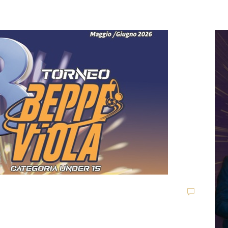
Dilettanti Serie D
Viterbese (Certosa V.
Campagnano), merca
to senza sosta: Busat
to e Sosa nel mirino,
D
,
S