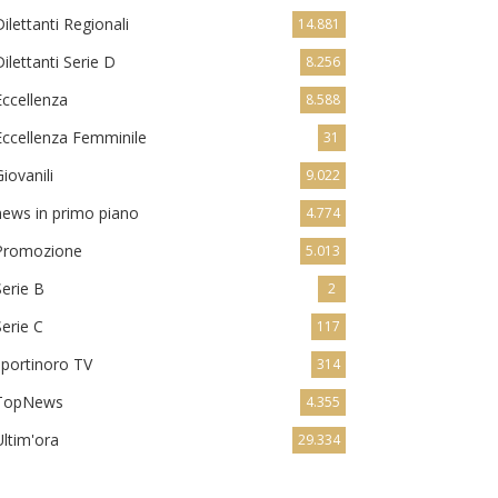
Dilettanti Regionali
14.881
Dilettanti Serie D
8.256
Eccellenza
8.588
Eccellenza Femminile
31
Giovanili
9.022
news in primo piano
4.774
Promozione
5.013
Serie B
2
Serie C
117
sportinoro TV
314
TopNews
4.355
Ultim'ora
29.334