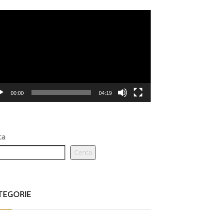
eo
er
00:00
04:19
ca
Cerca
TEGORIE