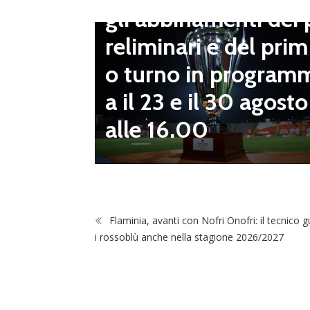
gli abbinamenti dei 
LND Gi
reliminari e del prim
“Il fut
o turno in program
diletta
a il 23 e il 30 agosto
 da serv
alle 16.00
 vivai”
Flaminia, avanti con Nofri Onofri: il tecnico g
i rossoblù anche nella stagione 2026/2027