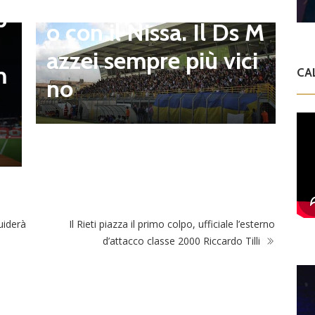
Balla accende il duell
p
i
o con il Nissa. Il Ds M
t
azzei sempre più vici
m
CA
n
no
l
uiderà
Il Rieti piazza il primo colpo, ufficiale l’esterno
d’attacco classe 2000 Riccardo Tilli