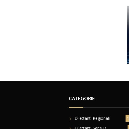
CATEGORIE
Dilettanti Regionali
1
Dilettanti Serie D