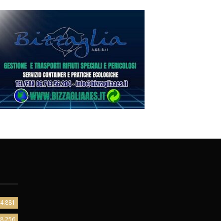
4.881
8.256