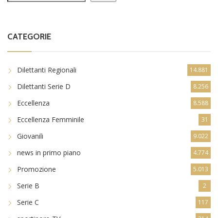
CATEGORIE
Dilettanti Regionali
14.881
Dilettanti Serie D
8.256
Eccellenza
8.588
Eccellenza Femminile
31
Giovanili
9.022
news in primo piano
4.774
Promozione
5.013
Serie B
2
Serie C
117