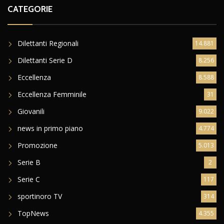
CATEGORIE
Dilettanti Regionali
14.881
Dilettanti Serie D
8.256
Eccellenza
8.588
Eccellenza Femminile
31
Giovanili
9.022
news in primo piano
4.774
Promozione
5.013
Serie B
2
Serie C
117
sportinoro TV
314
TopNews
4.355