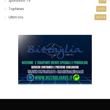
sportinoro TV
314
TopNews
4.355
Ultim'ora
29.334