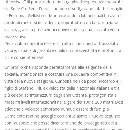
offensiva, Tilli porta in dote un bagaglio di esperienze maturate
tra Serie C e Serie D. Nel suo percorso figurano infatti le maglie
di Fermana, Gelbison e Monterotondo, club nei quali ha avuto
modo di mettersi in evidenza, soprattutto con la formazione
laziale, grazie a prestazioni convincenti e a una spiccata vena
realizzativa.
Per il club amarantoceleste si tratta di un innesto di assoluto
valore, capace di garantire qualità, imprevedibilità e profondità
sulle corsie offensive.
Un profilo che risponde perfettamente alle esigenze della
società, intenzionata a costruire una squadra competitiva in
vista della nuova stagione. Curiosità non da poco: Riccardo è il
figlio di Stefano Tilli, ex velocista della Nazionale italiana e tra i
più celebri sprinter azzurri degli anni Ottanta, protagonista ai
massimi livelli internazionali nelle gare dei 100 e 200 metri. Doti
atletiche e velocità sembrano dunque essere di famiglia.
L’ambiente reatino accoglie con entusiasmo il nuovo acquisto,
con l’auspicio che possa diventare uno dei protagonisti della
stagione e trascinare il Rieti con le sue accelerazioni e i suoi gol.