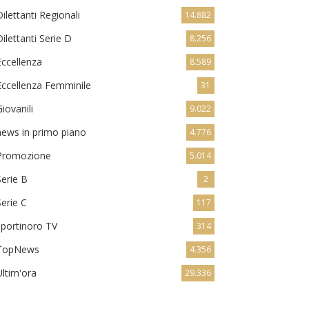
Dilettanti Regionali
14.882
Dilettanti Serie D
8.256
Eccellenza
8.589
Eccellenza Femminile
31
Giovanili
9.022
news in primo piano
4.776
Promozione
5.014
Serie B
2
Serie C
117
sportinoro TV
314
TopNews
4.356
Ultim'ora
29.336