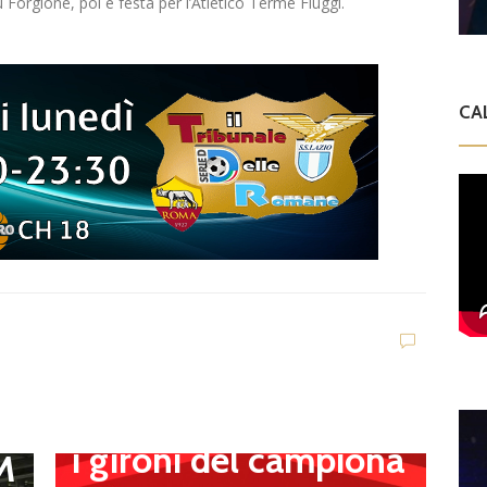
 Forgione, poi è festa per l’Atletico Terme Fiuggi.
CA
.
a
t
,
Dilettanti Serie D
Serie D, ufficializzati
l
D
i gironi del campiona
S
 M