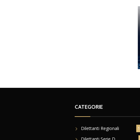
CATEGORIE
Dilettanti Regionali
1
Dilettanti Serie D