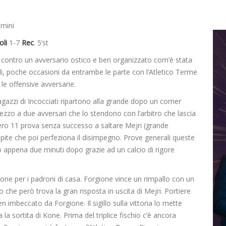
imini
oli
1-7
Rec
. 5’st
ti contro un avversario ostico e ben organizzato com’è stata
ndi, poche occasioni da entrambe le parte con l’Atletico Terme
 le offensive avversarie.
gazzi di Incocciati ripartono alla grande dopo un corner
 mezzo a due avversari che lo stendono con l’arbitro che lascia
umero 11 prova senza successo a saltare Mejri (grande
spite che poi perfeziona il disimpegno. Prove generali queste
io appena due minuti dopo grazie ad un calcio di rigore
ne per i padroni di casa. Forgione vince un rimpallo con un
 che però trova la gran risposta in uscita di Mejri. Portiere
n imbeccato da Forgione. Il sigillo sulla vittoria lo mette
 la sortita di Kone. Prima del triplice fischio c’è ancora