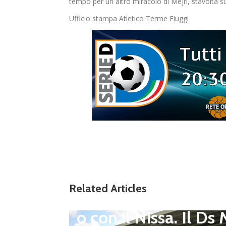
tempo per un altro miracolo di Mejri, stavolta su
Ufficio stampa Atletico Terme Fiuggi
Dilettanti Serie D
Viterbese (Certosa V
Campagnano), merc
to senza sosta: Busa
to e Sosa nel mirino
erie D,
Related Articles
Balla accende il duel
i dei p
o con il Nissa. Il Ds