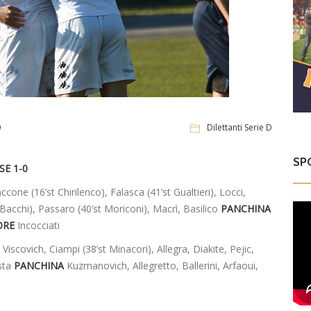
0
Dilettanti Serie D
SP
SE 1-0
one (16’st Chirilenco), Falasca (41’st Gualtieri), Locci,
st Bacchi), Passaro (40’st Moriconi), Macrì, Basilico
PANCHINA
ORE
Incocciati
Viscovich, Ciampi (38’st Minacori), Allegra, Diakite, Pejic,
osta
PANCHINA
Kuzmanovich, Allegretto, Ballerini, Arfaoui,