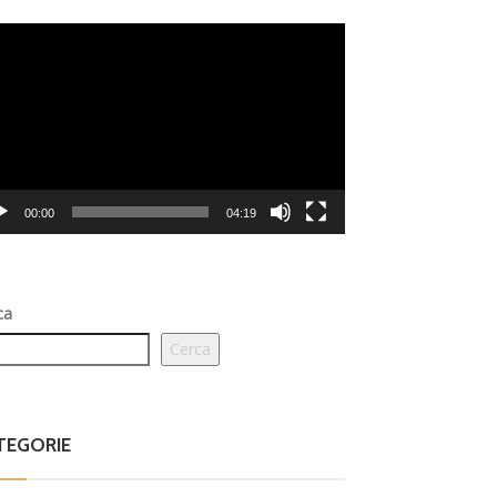
eo
er
00:00
04:19
ca
Cerca
TEGORIE