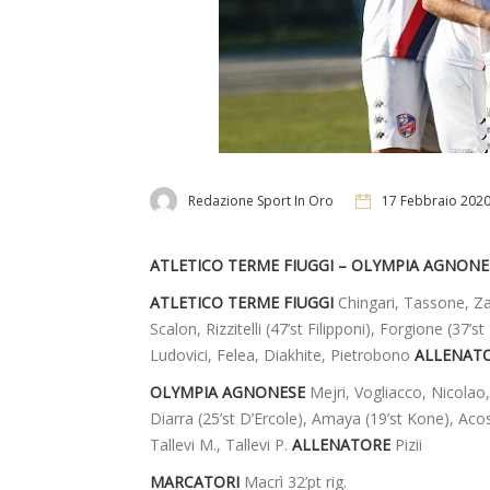
Redazione Sport In Oro
17 Febbraio 202
ATLETICO TERME FIUGGI – OLYMPIA AGNONE
ATLETICO TERME FIUGGI
Chingari, Tassone, Zacc
Scalon, Rizzitelli (47’st Filipponi), Forgione (37’
Ludovici, Felea, Diakhite, Pietrobono
ALLENAT
OLYMPIA AGNONESE
Mejri, Vogliacco, Nicolao, 
Diarra (25’st D’Ercole), Amaya (19’st Kone), Ac
Tallevi M., Tallevi P.
ALLENATORE
Pizii
MARCATORI
Macrì 32’pt rig.