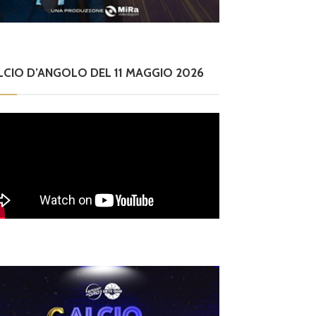
LCIO D’ANGOLO DEL 11 MAGGIO 2026
ilettanti Serie D
Dilettanti Serie D
erie D, ammissioni
Serie D: