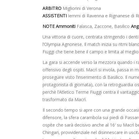
ARBITRO
Migliorini di Verona
ASSISTENTI
Iemmi di Ravenna e Rignanese di R
NOTE Ammoniti
Falasca, Zaccone, Basilico
Ang
Una vittoria di cuore, centrata stringendo i den
l’Olympia Agnonese. Il match inizia su ritmi bla
Fiuggi che tiene bene il campo e limita al meglio
La gara si accende verso la mezzora quando i ra
offensivo degli ospiti. Macrì si invola, passa in
proseguire visto l’inserimento di Basilico. Il n
protagonista di giornata), con la retroguardia o
perchè l’Atletico Terme Fiuggi centra il vantagg
trasformato da Macrì.
Il secondo tempo si apre con una grande occasio
difensore, la sfera carambola sui piedi di Passaro
ospite che sarà decisivo anche al 16′ su Macrì be
Chingari, provvidenziale nel disinnescare in uscita