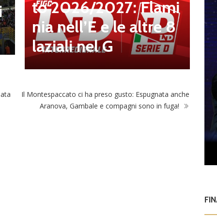
to 2026/2027: Flami
a
i
nia nell’E e le altre 8
2
laziali nel G
o
nata
Il Montespaccato ci ha preso gusto: Espugnata anche
Aranova, Gambale e compagni sono in fuga!
FI