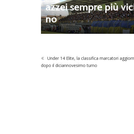
l prim
azzei sempre più vic
ogramm
no
 agosto
Under 14 Elite, la classifica marcatori aggior
dopo il diciannovesimo turno