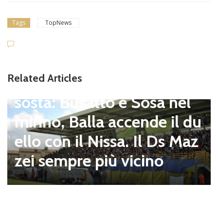
Tags
TopNews
Cam
Related Articles
nza
nel
Dilettanti Serie D
Serie D, ufficializzati i 
l du
ni del campionato 202
 Maz
027: Flaminia nell’E e l
tre 8 laziali nel G