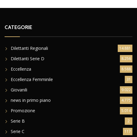
CATEGORIE
Dilettanti Regionali
14.881
Dilettanti Serie D
8.256
Eccellenza
8.588
Eccellenza Femminile
31
Giovanili
9.022
news in primo piano
4.775
Promozione
5.014
Serie B
2