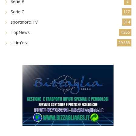
Promozione
5.014
Serie B
2
Serie C
117
sportinoro TV
314
TopNews
4.355
Ultim'ora
29.335