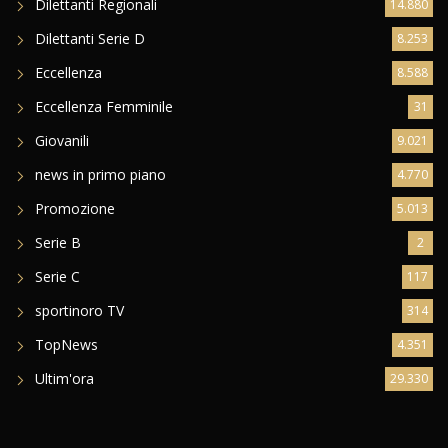
Dilettanti Regionali
14.880
Dilettanti Serie D
8.253
Eccellenza
8.588
Eccellenza Femminile
31
Giovanili
9.021
news in primo piano
4.770
Promozione
5.013
Serie B
2
Serie C
117
sportinoro TV
314
TopNews
4.351
Ultim'ora
29.330