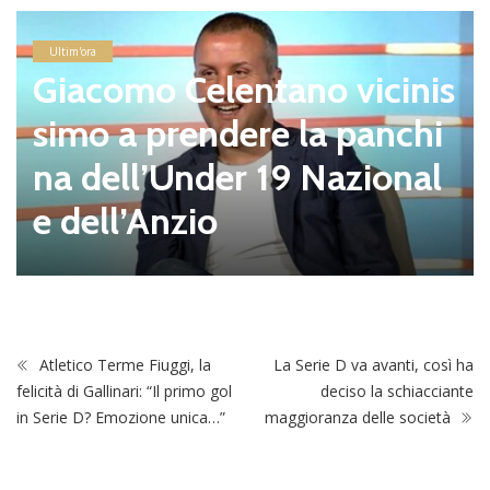
Ultim'ora
Giacomo Celentano vicinis
simo a prendere la panchi
na dell’Under 19 Nazional
e dell’Anzio
Atletico Terme Fiuggi, la
La Serie D va avanti, così ha
felicità di Gallinari: “Il primo gol
deciso la schiacciante
in Serie D? Emozione unica…”
maggioranza delle società