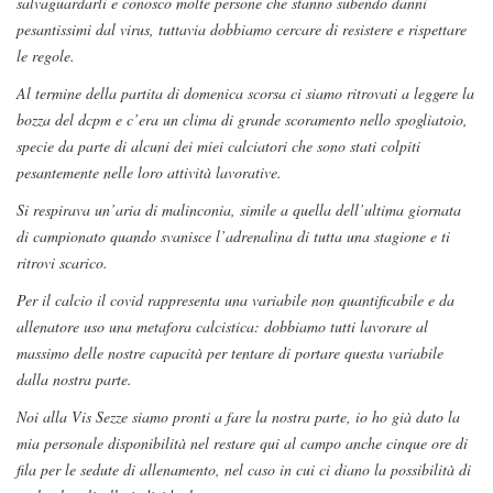
salvaguardarli e conosco molte persone che stanno subendo danni
pesantissimi dal virus, tuttavia dobbiamo cercare di resistere e rispettare
le regole.
Al termine della partita di domenica scorsa ci siamo ritrovati a leggere la
bozza del dcpm e c’era un clima di grande scoramento nello spogliatoio,
specie da parte di alcuni dei miei calciatori che sono stati colpiti
pesantemente nelle loro attività lavorative.
Si respirava un’aria di malinconia, simile a quella dell’ultima giornata
di campionato quando svanisce l’adrenalina di tutta una stagione e ti
ritrovi scarico.
Per il calcio il covid rappresenta una variabile non quantificabile e da
allenatore uso una metafora calcistica: dobbiamo tutti lavorare al
massimo delle nostre capacità per tentare di portare questa variabile
dalla nostra parte.
Noi alla Vis Sezze siamo pronti a fare la nostra parte, io ho già dato la
mia personale disponibilità nel restare qui al campo anche cinque ore di
fila per le sedute di allenamento, nel caso in cui ci diano la possibilità di