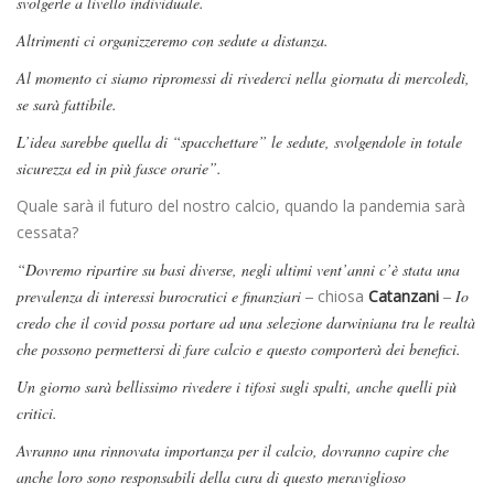
svolgerle a livello individuale.
Altrimenti ci organizzeremo con sedute a distanza.
Al momento ci siamo ripromessi di rivederci nella giornata di mercoledì,
se sarà fattibile.
L’idea sarebbe quella di “spacchettare” le sedute, svolgendole in totale
sicurezza ed in più fasce orarie”.
Quale sarà il futuro del nostro calcio, quando la pandemia sarà
cessata?
“Dovremo ripartire su basi diverse, negli ultimi vent’anni c’è stata una
prevalenza di interessi burocratici e finanziari –
chiosa
Catanzani
– Io
credo che il covid possa portare ad una selezione darwiniana tra le realtà
che possono permettersi di fare calcio e questo comporterà dei benefici.
Un giorno sarà bellissimo rivedere i tifosi sugli spalti, anche quelli più
critici.
Avranno una rinnovata importanza per il calcio, dovranno capire che
anche loro sono responsabili della cura di questo meraviglioso