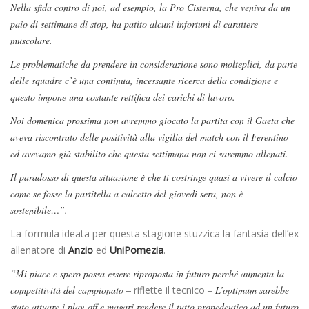
Nella sfida contro di noi, ad esempio, la Pro Cisterna, che veniva da un
paio di settimane di stop, ha patito alcuni infortuni di carattere
muscolare.
Le problematiche da prendere in considerazione sono molteplici, da parte
delle squadre c’è una continua, incessante ricerca della condizione e
questo impone una costante rettifica dei carichi di lavoro.
Noi domenica prossima non avremmo giocato la partita con il Gaeta che
aveva riscontrato delle positività alla vigilia del match con il Ferentino
ed avevamo già stabilito che questa settimana non ci saremmo allenati.
Il paradosso di questa situazione è che ti costringe quasi a vivere il calcio
come se fosse la partitella a calcetto del giovedì sera, non è
sostenibile…”.
La formula ideata per questa stagione stuzzica la fantasia dell’ex
allenatore di
Anzio
ed
UniPomezia
.
“Mi piace e spero possa essere riproposta in futuro perché aumenta la
competitività del campionato –
riflette il tecnico
– L’optimum sarebbe
stato attuare i play-off e magari rendere il tutto propedeutico ad un futuro