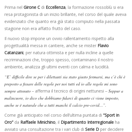
Prima nel
Girone C
di
Eccellenza
, la formazione rossoblù si era
resa protagonista di un inizio brillante, nel corso del quale aveva
evidenziato che quanto era già stato compiuto nella passata
stagione non era affatto frutto del caso.
Il nuovo stop impone un ovvio rallentamento rispetto alla
progettualità messa in cantiere, anche se mister
Flavio
Catanzani
, per natura ottimista e per nulla incline a quelle
recriminazioni che, troppo spesso, contaminano il nostro
ambiente, analizza gli ultimi eventi con calma e lucidità.
“E’ difficile dire se per i dilettanti sia stato giusto fermarsi, ma c’è chi è
preposto a fissare delle regole per noi tutti ed io alle regole mi sono
sempre attenuto –
afferma il tecnico di origini nettunesi
– Seppur a
malincuore, io dico che dobbiamo fidarci di quanto ci viene imposto,
anche se è naturale che a tutti manchi il calcio pre-covid…”.
Come già anticipato nel corso dell’ultima puntata di
“Sport in
Oro”
da
Raffaele Minichino
, il
Dipartimento Interregionale
ha
avviato una consultazione tra i vari club di
Serie D
per decidere