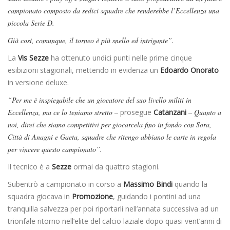
campionato composto da sedici squadre che renderebbe l’Eccellenza una
piccola Serie D.
Già così, comunque, il torneo è più snello ed intrigante”.
La
Vis Sezze
ha ottenuto undici punti nelle prime cinque
esibizioni stagionali, mettendo in evidenza un
Edoardo Onorato
in versione deluxe.
“Per me è inspiegabile che un giocatore del suo livello militi in
Eccellenza, ma ce lo teniamo stretto –
prosegue
Catanzani
– Quanto a
noi, direi che siamo competitivi per giocarcela fino in fondo con Sora,
Città di Anagni e Gaeta, squadre che ritengo abbiano le carte in regola
per vincere questo campionato”.
Il tecnico è a
Sezze
ormai da quattro stagioni.
Subentrò a campionato in corso a
Massimo Bindi
quando la
squadra giocava in
Promozione
, guidando i pontini ad una
tranquilla salvezza per poi riportarli nell’annata successiva ad un
trionfale ritorno nell’elite del calcio laziale dopo quasi vent’anni di