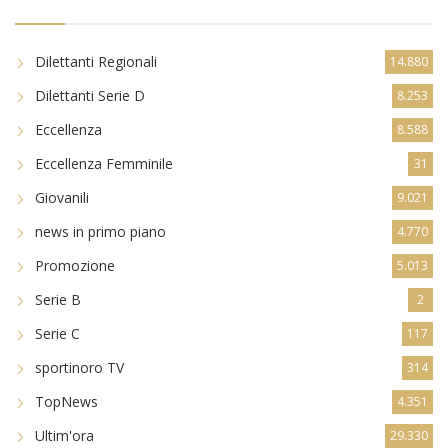
Dilettanti Regionali
14.880
Dilettanti Serie D
8.253
Eccellenza
8.588
Eccellenza Femminile
31
Giovanili
9.021
news in primo piano
4.770
Promozione
5.013
Serie B
2
Serie C
117
sportinoro TV
314
TopNews
4.351
Ultim'ora
29.330