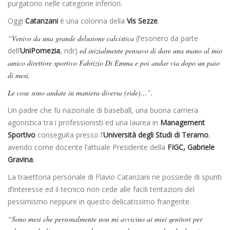
purgatorio nelle categorie inferiori.
Oggi
Catanzani
è una colonna della
Vis Sezze
.
“Venivo da una grande delusione calcistica
(l’esonero da parte
dell’
UniPomezia
, ndr)
ed inizialmente pensavo di dare una mano al mio
amico direttore sportivo Fabrizio Di Emma e poi andar via dopo un paio
di mesi.
Le cose sono andate in maniera diversa (ride)…”.
Un padre che fu nazionale di baseball, una buona carriera
agonistica tra i professionisti ed una laurea in
Management
Sportivo
conseguita presso l’
Università degli Studi di Teramo
,
avendo come docente l’attuale Presidente della
FIGC, Gabriele
Gravina
.
La traiettoria personale di Flavio Catanzani ne possiede di spunti
d’interesse ed il tecnico non cede alle facili tentazioni del
pessimismo neppure in questo delicatissimo frangente.
“Sono mesi che personalmente non mi avvicino ai miei genitori per