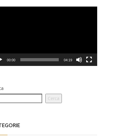
eo
er
00:00
04:19
ca
Cerca
TEGORIE