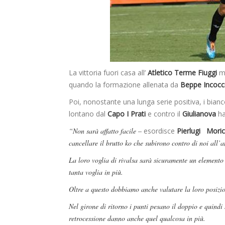
La vittoria fuori casa all’
Atletico Terme Fiuggi
ma
quando la formazione allenata da
Beppe Incocci
Poi, nonostante una lunga serie positiva, i bianc
lontano dal
Capo I Prati
e contro il
Giulianova
ha
“Non sarà affatto facile –
esordisce
Pierlugi Moric
cancellare il brutto ko che subirono contro di noi all’a
La loro voglia di rivalsa sarà sicuramente un elemento 
tanta voglia in più.
Oltre a questo dobbiamo anche valutare la loro posizion
Nel girone di ritorno i punti pesano il doppio e quindi 
retrocessione danno anche quel qualcosa in più.