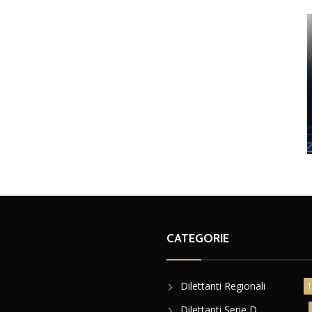
CATEGORIE
Dilettanti Regionali
1
Dilettanti Serie D