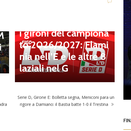
t
,
Dilettanti Serie D
Serie D, ufficializzati
l
D
i gironi del campiona
S
 M
to 2026/2027: Flami
a
i
nia nell’E e le altre 8
2
laziali nel G
o
Serie D, Girone E: Bolletta segna, Meniconi para un
adra
rigore a Damiano: il Bastia batte 1-0 il Trestina
FI