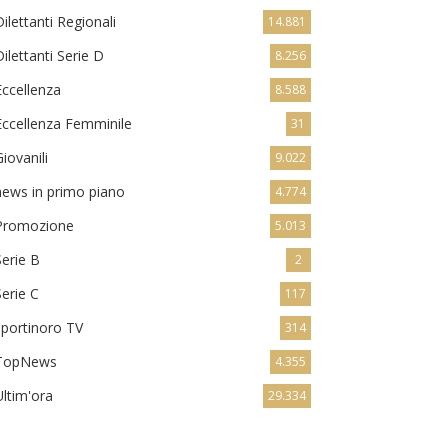
Dilettanti Regionali
14.881
Dilettanti Serie D
8.256
Eccellenza
8.588
Eccellenza Femminile
31
Giovanili
9.022
news in primo piano
4.774
Promozione
5.013
Serie B
2
Serie C
117
sportinoro TV
314
TopNews
4.355
Ultim'ora
29.334