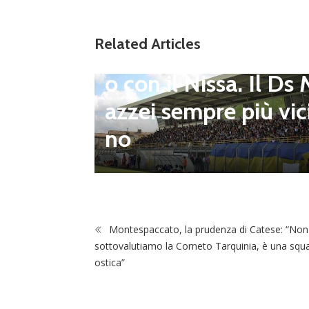
to senza sosta: Busa
to e Sosa nel mirino
erie D,
Related Articles
Balla accende il duel
i dei p
o con il Nissa. Il Ds
l prim
azzei sempre più vic
ogramm
no
 agosto
Montespaccato, la prudenza di Catese: “Non
sottovalutiamo la Corneto Tarquinia, è una squ
ostica”