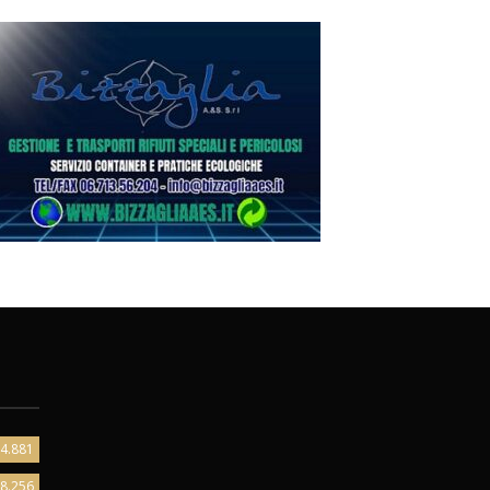
4.881
8.256