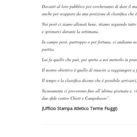
Davanti al loro pubblico poi cercheranno di dare il ma
anche per scappare da una posizione di classifica che è 
Noi però ci siamo allenati bene, stiamo seguendo tutto 
e spronarci durante la settimana.
In campo però, purtroppo o per fortuna, ci andiamo noi 
partita.
Lui fa quello che può, poi spetta a noi metterlo in prat
Il nostro obiettivo è quello di riuscire a raggiungere a
Il tempo e la classifica dicono che è possibile arrivarc
Sicuramente ci proveremo fino all’ultima giornata e, 
due sfide contro Chieti e Campobasso”.
Dilettanti Serie D
(Ufficio Stampa Atletico Terme Fiuggi)
Viterbese (Certosa V
Campagnano), merc