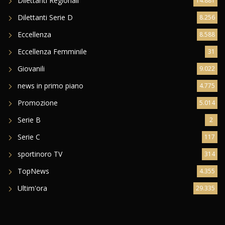
Dilettanti Regionali
14.881
Dilettanti Serie D
8.256
Eccellenza
8.588
Eccellenza Femminile
31
Giovanili
9.022
news in primo piano
4.775
Promozione
5.014
Serie B
2
Serie C
117
sportinoro TV
314
TopNews
4.355
Ultim'ora
29.335