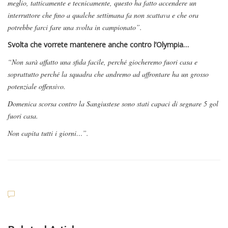
meglio, tatticamente e tecnicamente, questo ha fatto accendere un
interruttore che fino a qualche settimana fa non scattava e che ora
potrebbe farci fare una svolta in campionato”.
Svolta che vorrete mantenere anche contro l’Olympia…
“Non sarà affatto una sfida facile, perché giocheremo fuori casa e
soprattutto perché la squadra che andremo ad affrontare ha un grosso
potenziale offensivo.
Domenica scorsa contro la Sangiustese sono stati capaci di segnare 5 gol
fuori casa.
Non capita tutti i giorni…”.
Dilettanti Serie D
Viterbese (Certosa V. Cam