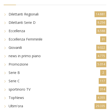
Dilettanti Regionali
14.881
Dilettanti Serie D
8.256
Eccellenza
8.588
Eccellenza Femminile
31
Giovanili
9.022
news in primo piano
4.775
Promozione
5.014
Serie B
2
Serie C
117
sportinoro TV
314
TopNews
4.355
Ultim'ora
29.335