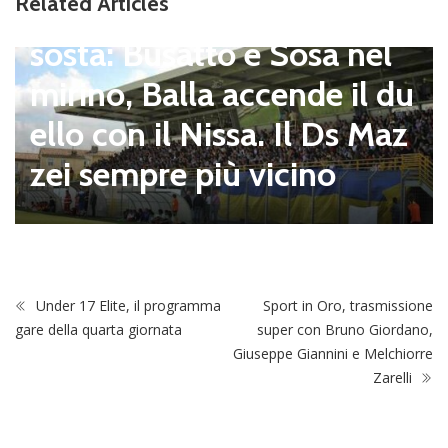
Related Articles
pagnano), mercato senza
sosta: Busatto e Sosa nel
mirino, Balla accende il du
ello con il Nissa. Il Ds Maz
zei sempre più vicino
Under 17 Elite, il programma
Sport in Oro, trasmissione
gare della quarta giornata
super con Bruno Giordano,
Giuseppe Giannini e Melchiorre
Zarelli