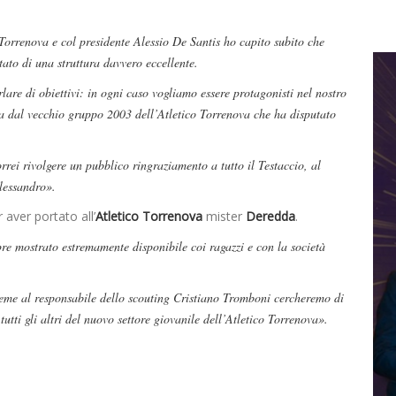
Torrenova e col presidente Alessio De Santis ho capito subito che
ato di una struttura davvero eccellente.
lare di obiettivi: in ogni caso vogliamo essere protagonisti nel nostro
 dal vecchio gruppo 2003 dell’Atletico Torrenova che ha disputato
rei rivolgere un pubblico ringraziamento a tutto il Testaccio, al
lessandro».
aver portato all’
Atletico Torrenova
mister
Deredda
.
re mostrato estremamente disponibile coi ragazzi e con la società
eme al responsabile dello scouting Cristiano Tromboni cercheremo di
utti gli altri del nuovo settore giovanile dell’Atletico Torrenova».