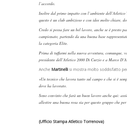
l’accordo.
Inoltre dal primo impatto con l’ambiente dell’Atletico 
questo è un club ambizioso e con idee molto chiare, dot
Credo si possa fare un bel lavoro, anche se è presto par
campionato, partendo da una buona base rappresentata
la categoria Elite.
Prima di tuffarmi nella nuova avventura, comunque, vor
presidente dell’Atletico 2000 Di Curzio e a Marco D’A
Anche
Martinelli
si mostra molto soddisfatto per 
«Un tecnico che lavora tanto sul campo e che si è semp
dove ha lavorato.
Sono convinto che farà un buon lavoro anche qui: assi
allestire una buona rosa sia per questo gruppo che per t
(Ufficio Stampa Atletico Torrenova)