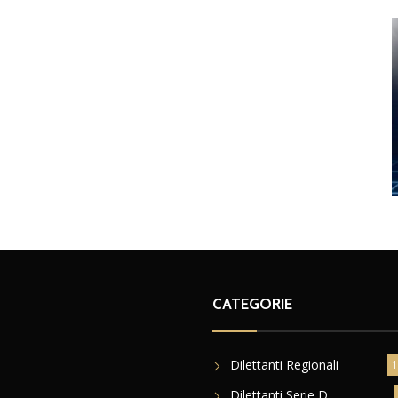
CATEGORIE
Dilettanti Regionali
1
Dilettanti Serie D