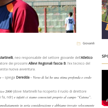
Giovanili
SP
artinelli
, neo responsabile del settore giovanile dell’
Atletico
natore dei prossimi
Allievi Regionali fascia B
: l’ex tecnico del
uesta nuova avventura.
e –
spiega
Deredda
– Verso di lui ho una stima profonda e credo
etico 2000
(dove Martinelli ha ricoperto il ruolo di direttore
 fa, ndr)
e infatti ci siamo conosciuti proprio al campo “Catena”.
mmediatamente in seria considerazione e abbiamo trovato velocemente