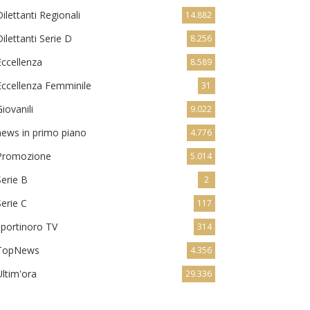
Dilettanti Regionali
14.882
Dilettanti Serie D
8.256
Eccellenza
8.589
Eccellenza Femminile
31
Giovanili
9.022
news in primo piano
4.776
Promozione
5.014
Serie B
2
Serie C
117
sportinoro TV
314
TopNews
4.356
Ultim'ora
29.336