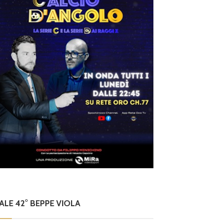
 si sta benissimo”
ossone
NALE 42° BEPPE VIOLA