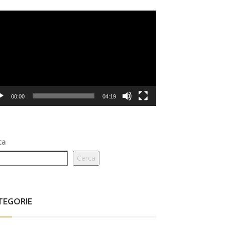
eo
er
00:00
04:19
ca
Cerca
TEGORIE