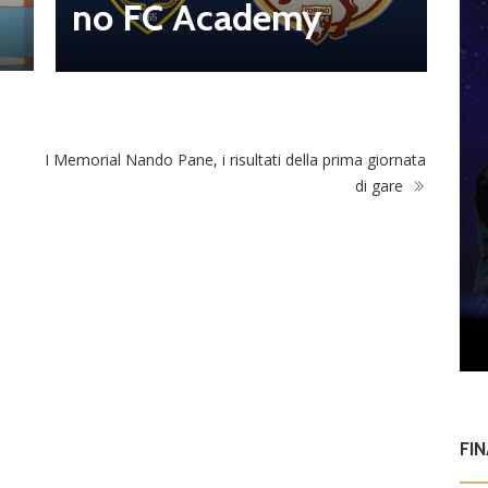
no FC Academy
o
I Memorial Nando Pane, i risultati della prima giornata
di gare
FI