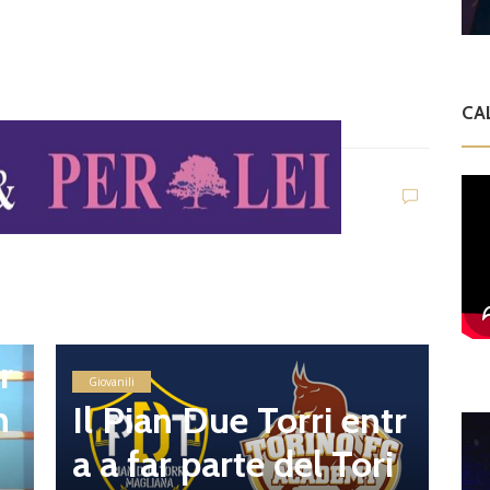
CA
G
C
o
M
t
r
t
Giovanili
n
Il Pian Due Torri entr
r
a a far parte del Tori
o