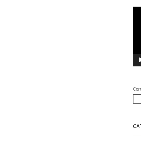
Vid
Play
Cer
CA