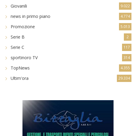
Giovanili
9.022
news in primo piano
4.774
Promozione
5.013
Serie B
2
Serie C
117
sportinoro TV
314
TopNews
4.355
Ultim'ora
29.334