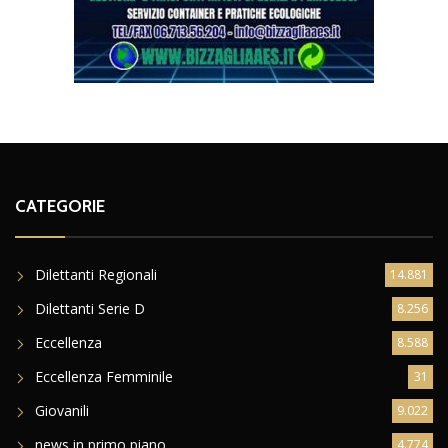
CATEGORIE
Dilettanti Regionali
14.881
Dilettanti Serie D
8.256
Eccellenza
8.588
Eccellenza Femminile
31
Giovanili
9.022
news in primo piano
4.774