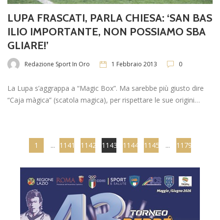
LUPA FRASCATI, PARLA CHIESA: ‘SAN BAS
ILIO IMPORTANTE, NON POSSIAMO SBA
GLIARE!’
Redazione Sport In Oro
1 Febbraio 2013
0
La Lupa s’aggrappa a “Magic Box”. Ma sarebbe più giusto dire
“Caja màgica” (scatola magica), per rispettare le sue origini…
1
...
1141
1142
1143
1144
1145
...
1179