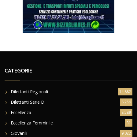
CATEGORIE
Dilettanti Regionali
14.882
Dilettanti Serie D
8.256
Eccellenza
8.589
Eccellenza Femminile
31
Giovanili
9.022