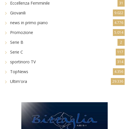
Eccellenza Femminile
31
Giovanili
9.022
news in primo piano
4.776
Promozione
5.014
Serie B
2
Serie C
117
sportinoro TV
314
TopNews
4.356
Ultim'ora
29.336