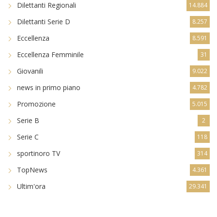
Dilettanti Regionali
14.884
Dilettanti Serie D
8.257
Eccellenza
8.591
Eccellenza Femminile
31
Giovanili
9.022
news in primo piano
4.782
Promozione
5.015
Serie B
2
Serie C
118
sportinoro TV
314
TopNews
4.361
Ultim'ora
29.341