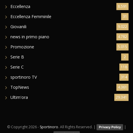
Eccellenza
8.591
Eccellenza Femminile
31
Giovanili
9.022
news in primo piano
4.782
Promozione
5.015
Serie B
2
Serie C
118
sportinoro TV
314
TopNews
4.361
Ultim'ora
29.341
© Copyright
2026 -
Sportinoro
. All Rights Reserved. |
|
Privacy Policy