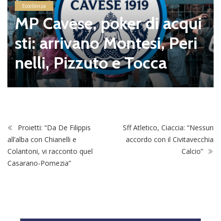
Eccellenza
MP Cavese, poker di acqui
sti: arrivano Montesi, Peri
nelli, Pizzuto e Tocca
Proietti: “Da De Filippis
Sff Atletico, Ciaccia: “Nessun
all’alba con Chianelli e
accordo con il Civitavecchia
Colantoni, vi racconto quel
Calcio”
Casarano-Pomezia”