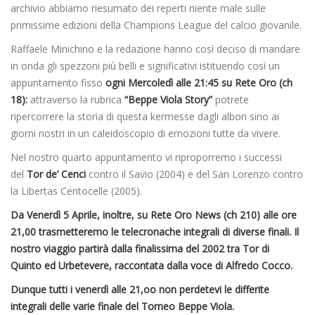
archivio abbiamo riesumato dei reperti niente male sulle
primissime edizioni della Champions League del calcio giovanile.
Raffaele Minichino e la redazione hanno così deciso di mandare
in onda gli spezzoni più belli e significativi istituendo così un
appuntamento fisso
ogni Mercoledì alle 21:45 su Rete Oro (ch
18):
attraverso la rubrica
“Beppe Viola Story”
potrete
ripercorrere la storia di questa kermesse dagli albori sino ai
giorni nostri in un caleidoscopio di emozioni tutte da vivere.
Nel nostro quarto appuntamento vi riproporremo i successi
del
Tor de’ Cenci
contro il Savio (2004) e del San Lorenzo contro
la Libertas Centocelle (2005).
Da Venerdì 5 Aprile, inoltre, su Rete Oro News (ch 210) alle ore
21,00 trasmetteremo le telecronache integrali di diverse finali. Il
nostro viaggio partirà dalla finalissima del 2002 tra Tor di
Quinto ed Urbetevere, raccontata dalla voce di Alfredo Cocco.
Dunque tutti i venerdì alle 21,oo non perdetevi le differite
integrali delle varie finale del Torneo Beppe Viola.