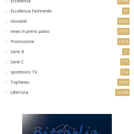
Eccellenza
8.589
Eccellenza Femminile
31
Giovanili
9.022
news in primo piano
4.776
Promozione
5.014
Serie B
2
Serie C
117
sportinoro TV
314
TopNews
4.356
Ultim'ora
29.336