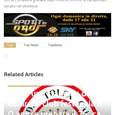
vissuto nel viterbese.
Tags
Top News
TopNews
Related Articles
news in primo piano
Tolfa, una stagione da cel
ebrare: il club festeggia 8
0 anni e prepara il 25° ca