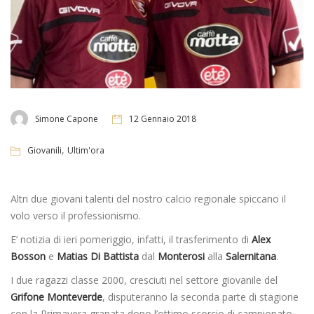
Simone Capone
12 Gennaio 2018
,
Giovanili
Ultim'ora
Altri due giovani talenti del nostro calcio regionale spiccano il
volo verso il professionismo.
E’ notizia di ieri pomeriggio, infatti, il trasferimento di
Alex
Bosson
e
Matias Di Battista
dal
Monterosi
alla
Salernitana
.
I due ragazzi classe 2000, cresciuti nel settore giovanile del
Grifone Monteverde
, disputeranno la seconda parte di stagione
con la Primavera granata dopo l’ottimo scorcio di campionato