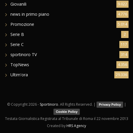
Giovanili
9.022
news in primo piano
4.776
Promozione
5.014
Serie B
2
Serie C
117
sportinoro TV
314
TopNews
4.356
Ultim'ora
29.336
© Copyright
2026 -
Sportinoro
. All Rights Reserved. |
|
Privacy Policy
Cookie Policy
Testata Giornalistica Registrata al Tribunale di Roma il 22 novembre 2013
Created by
HRS Agency