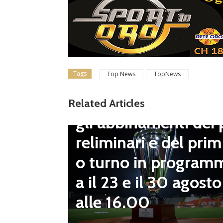
Tags
Top News
TopNews
Dilettanti Serie D
Coppa Italia Serie D
Related Articles
gli abbinamenti dei 
LND Gi
reliminari e del prim
“Il fut
o turno in program
diletta
a il 23 e il 30 agosto
 da serv
alle 16.00
 vivai”