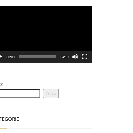
eo
er
00:00
04:19
ca
Cerca
TEGORIE