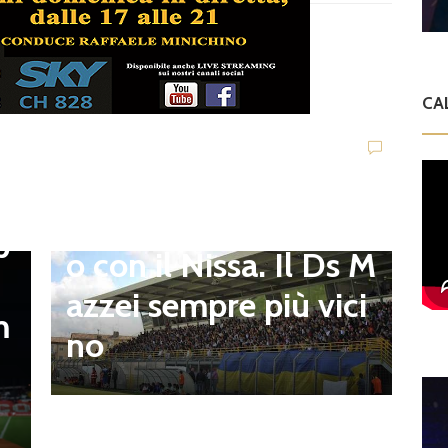
Dilettanti Serie D
Viterbese (Certosa V.
Campagnano), merca
CA
to senza sosta: Busat
to e Sosa nel mirino,
D
,
S
Balla accende il duell
p
i
o con il Nissa. Il Ds M
t
azzei sempre più vici
m
n
no
l