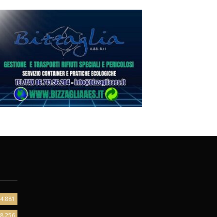
4.881
8.256