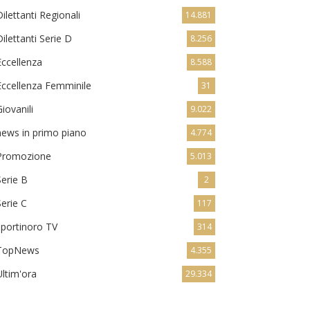
Dilettanti Regionali
14.881
Dilettanti Serie D
8.256
Eccellenza
8.588
Eccellenza Femminile
31
Giovanili
9.022
news in primo piano
4.774
Promozione
5.013
Serie B
2
Serie C
117
sportinoro TV
314
TopNews
4.355
Ultim'ora
29.334