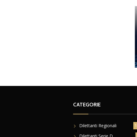
CATEGORIE
Dilettanti Regionali
1
Dilettanti Serie D