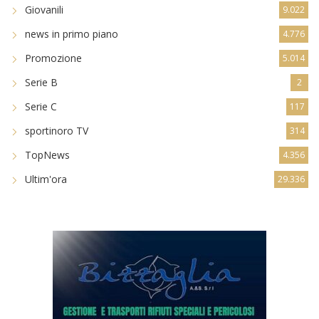
Giovanili
9.022
news in primo piano
4.776
Promozione
5.014
Serie B
2
Serie C
117
sportinoro TV
314
TopNews
4.356
Ultim'ora
29.336