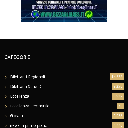
CATEGORIE
Dilettanti Regionali
14.882
Dilettanti Serie D
8.256
Eccellenza
8.589
Eccellenza Femminile
31
Giovanili
9.022
news in primo piano
4.776