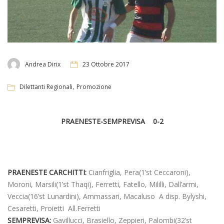
Andrea Dirix
23 Ottobre 2017
,
Dilettanti Regionali
Promozione
PRAENESTE-SEMPREVISA 0-2
PRAENESTE CARCHITTI:
Cianfriglia, Pera(1’st Ceccaroni),
Moroni, Marsili(1’st Thaqi), Ferretti, Fatello, Mililli, Dall’armi,
Veccia(16’st Lunardini), Ammassari, Macaluso A disp. Bylyshi,
Cesaretti, Proietti All.Ferretti
SEMPREVISA:
Gavillucci, Brasiello, Zeppieri, Palombi(32’st