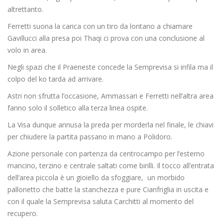
altrettanto.
Ferretti suona la carica con un tiro da lontano a chiamare
Gavillucci alla presa poi Thaqi ci prova con una conclusione al
volo in area.
Negli spazi che il Praeneste concede la Semprevisa si infila ma il
colpo del ko tarda ad arrivare.
Astri non sfrutta l’occasione, Ammassari e Ferretti nell’altra area
fanno solo il solletico alla terza linea ospite.
La Visa dunque annusa la preda per morderla nel finale, le chiavi
per chiudere la partita passano in mano a Polidoro.
Azione personale con partenza da centrocampo per l’esterno
mancino, terzino e centrale saltati come birilli. Il tocco all’entrata
dell’area piccola è un gioiello da sfoggiare, un morbido
pallonetto che batte la stanchezza e pure Cianfriglia in uscita e
con il quale la Semprevisa saluta Carchitti al momento del
recupero.