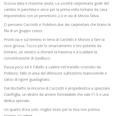
Scossa data e reazione avuta. La società carpinetana gode del
cambio in panchina e vince per la prima volta lontano da casa
imponendosi con un perentorio 2-0 in via di Mezza Selva.
Ci pensano Cacciotti e Polidoro,due dei carpinetani che tirano le
fila di un gruppo coeso.
Pronti via e sul terreno in terra di Carchitti è Moroni a fare la
voce grossa. Tocco per lo smarcamento e tiro potente da
lontano, un sinistro a sfiorare la traversa e a scaldare la
concentrazione di Gavillucci.
Passa poco ed è Fatello a cadere nel tranello costruito da
Polidoro: fallo in area del difensore sull’esterno biancoverde e
calcio di rigore guadagnato.
Dal dischetto la rincorsa di Cacciotti è propedeutica a spiazzare
Cianfriglia, un destro da arciere formidabile che vale l’1-0 e una
dedica speciale.
Un quarto d’ora solo, miglior inizio per la Visa non poteva
proprio accadere.