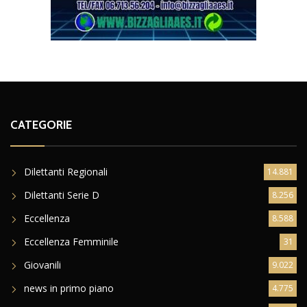
CATEGORIE
Dilettanti Regionali
14.881
Dilettanti Serie D
8.256
Eccellenza
8.588
Eccellenza Femminile
31
Giovanili
9.022
news in primo piano
4.775