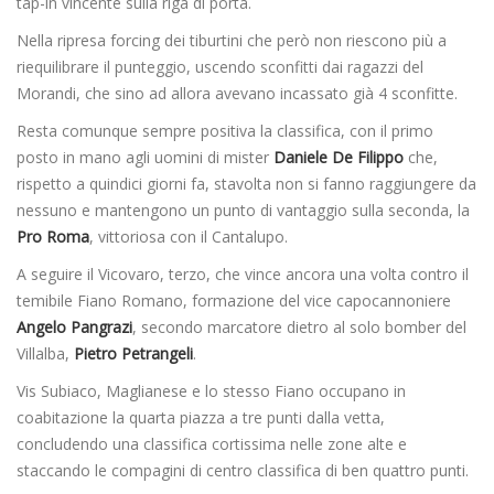
tap-in vincente sulla riga di porta.
Nella ripresa forcing dei tiburtini che però non riescono più a
riequilibrare il punteggio, uscendo sconfitti dai ragazzi del
Morandi, che sino ad allora avevano incassato già 4 sconfitte.
Resta comunque sempre positiva la classifica, con il primo
posto in mano agli uomini di mister
Daniele De Filippo
che,
rispetto a quindici giorni fa, stavolta non si fanno raggiungere da
nessuno e mantengono un punto di vantaggio sulla seconda, la
Pro Roma
, vittoriosa con il Cantalupo.
A seguire il Vicovaro, terzo, che vince ancora una volta contro il
temibile Fiano Romano, formazione del vice capocannoniere
Angelo Pangrazi
, secondo marcatore dietro al solo bomber del
Villalba,
Pietro Petrangeli
.
Vis Subiaco, Maglianese e lo stesso Fiano occupano in
coabitazione la quarta piazza a tre punti dalla vetta,
concludendo una classifica cortissima nelle zone alte e
staccando le compagini di centro classifica di ben quattro punti.