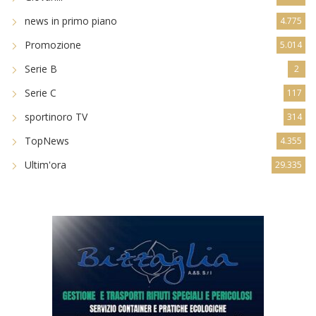
news in primo piano
4.775
Promozione
5.014
Serie B
2
Serie C
117
sportinoro TV
314
TopNews
4.355
Ultim'ora
29.335