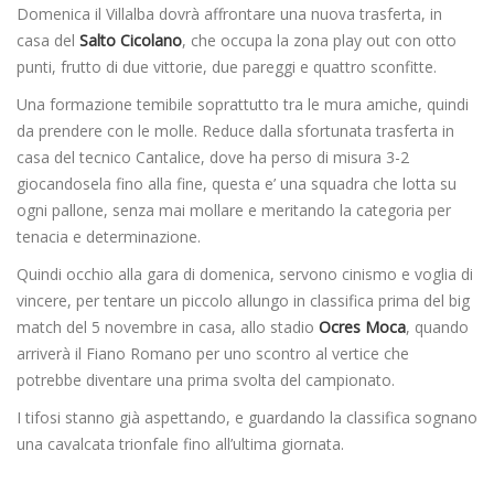
Domenica il Villalba dovrà affrontare una nuova trasferta, in
casa del
Salto Cicolano
, che occupa la zona play out con otto
punti, frutto di due vittorie, due pareggi e quattro sconfitte.
Una formazione temibile soprattutto tra le mura amiche, quindi
da prendere con le molle. Reduce dalla sfortunata trasferta in
casa del tecnico Cantalice, dove ha perso di misura 3-2
giocandosela fino alla fine, questa e’ una squadra che lotta su
ogni pallone, senza mai mollare e meritando la categoria per
tenacia e determinazione.
Quindi occhio alla gara di domenica, servono cinismo e voglia di
vincere, per tentare un piccolo allungo in classifica prima del big
match del 5 novembre in casa, allo stadio
Ocres Moca
, quando
arriverà il Fiano Romano per uno scontro al vertice che
potrebbe diventare una prima svolta del campionato.
I tifosi stanno già aspettando, e guardando la classifica sognano
una cavalcata trionfale fino all’ultima giornata.