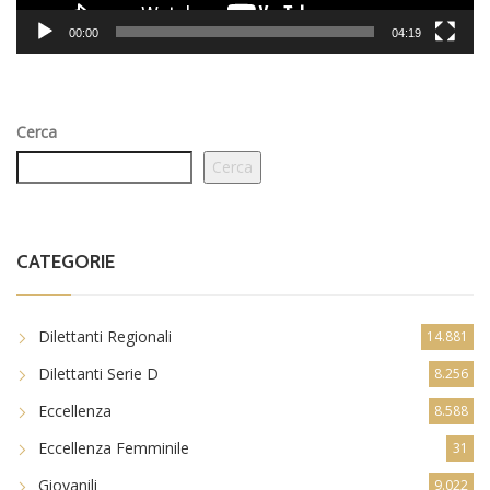
00:00
04:19
Cerca
Cerca
CATEGORIE
Dilettanti Regionali
14.881
Dilettanti Serie D
8.256
Eccellenza
8.588
Eccellenza Femminile
31
Giovanili
9.022