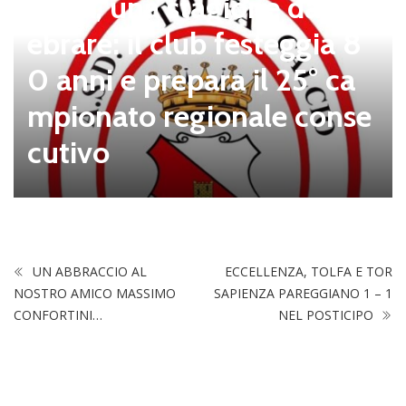
Tolfa, una stagione da cel
ebrare: il club festeggia 8
0 anni e prepara il 25° ca
mpionato regionale conse
cutivo
UN ABBRACCIO AL
ECCELLENZA, TOLFA E TOR
NOSTRO AMICO MASSIMO
SAPIENZA PAREGGIANO 1 – 1
CONFORTINI…
NEL POSTICIPO