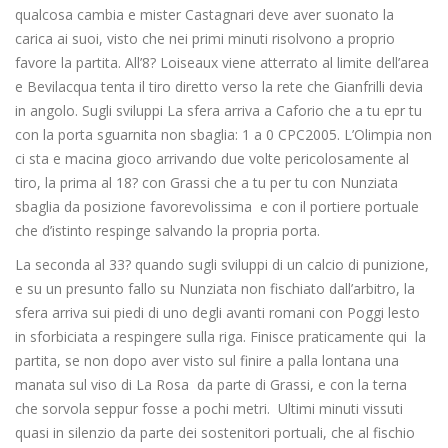
qualcosa cambia e mister Castagnari deve aver suonato la
carica ai suoi, visto che nei primi minuti risolvono a proprio
favore la partita. All’8? Loiseaux viene atterrato al limite dell’area
e Bevilacqua tenta il tiro diretto verso la rete che Gianfrilli devia
in angolo. Sugli sviluppi La sfera arriva a Caforio che a tu epr tu
con la porta sguarnita non sbaglia: 1 a 0 CPC2005. L’Olimpia non
ci sta e macina gioco arrivando due volte pericolosamente al
tiro, la prima al 18? con Grassi che a tu per tu con Nunziata
sbaglia da posizione favorevolissima e con il portiere portuale
che d’istinto respinge salvando la propria porta.
La seconda al 33? quando sugli sviluppi di un calcio di punizione,
e su un presunto fallo su Nunziata non fischiato dall’arbitro, la
sfera arriva sui piedi di uno degli avanti romani con Poggi lesto
in sforbiciata a respingere sulla riga. Finisce praticamente qui la
partita, se non dopo aver visto sul finire a palla lontana una
manata sul viso di La Rosa da parte di Grassi, e con la terna
che sorvola seppur fosse a pochi metri. Ultimi minuti vissuti
quasi in silenzio da parte dei sostenitori portuali, che al fischio