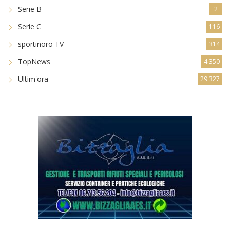
Serie B
2
Serie C
116
sportinoro TV
314
TopNews
4.350
Ultim'ora
29.327