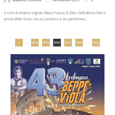
Massimo Confortini
24 Dicembre 2012
0
a cura di Andrea Vignati Allievi Fascia B Elite: Nell’ultima fatica
prima delle feste, tra un pandoro e un panettone,…
1
...
894
895
896
897
898
...
902