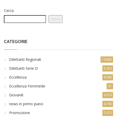
Cerca
Cerca
CATEGORIE
Dilettanti Regionali
14.880
Dilettanti Serie D
8.253
Eccellenza
8.588
Eccellenza Femminile
31
Giovanili
9.019
news in primo piano
4.766
Promozione
5.012