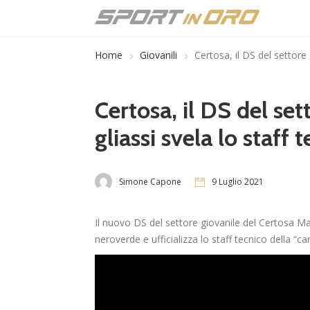
Home
Giovanili
Certosa, il DS del settore
Certosa, il DS del se
gliassi svela lo staff 
Simone Capone
9 Luglio 2021
Il nuovo DS del settore giovanile del Certosa M
neroverde e ufficializza lo staff tecnico della “ca