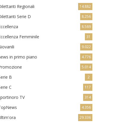
Dilettanti Regionali
14.882
Dilettanti Serie D
8.256
Eccellenza
8.589
Eccellenza Femminile
31
Giovanili
9.022
news in primo piano
4.776
Promozione
5.014
Serie B
2
Serie C
117
sportinoro TV
314
TopNews
4.356
Ultim'ora
29.336