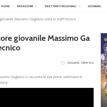
HOME
REDAZIONE
DILETTANTI REGIONALI
GIOVANILI
 giovanile Massimo Gagliassi svela lo staff tecnico
ttore giovanile Massimo Ga
tecnico
,
Giovanili
Ultim'ora
assimo Gagliassi ci racconta le sue prime settimane in
ntera”.