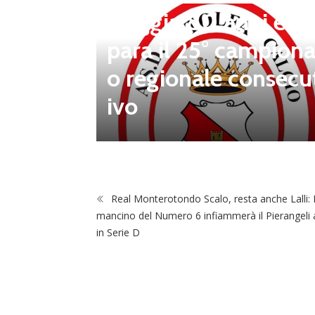
steggia 80 anni e pr
para il 25° campiona
 porta d
o regionale consecu
na Luca
ivo
Real Monterotondo Scalo, resta anche Lalli: I
mancino del Numero 6 infiammerà il Pierangeli
in Serie D