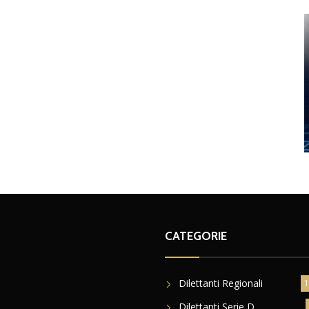
CATEGORIE
Dilettanti Regionali
1
Dilettanti Serie D