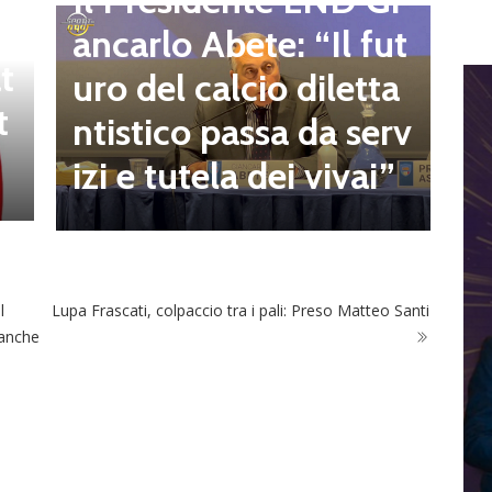
Il Presidente LND Gi
e
r
ancarlo Abete: “Il fut
t
o
uro del calcio diletta
t
a
ntistico passa da serv
a
izi e tutela dei vivai”
l
Lupa Frascati, colpaccio tra i pali: Preso Matteo Santi
 anche