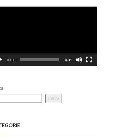
eo
er
00:00
04:19
ca
Cerca
TEGORIE