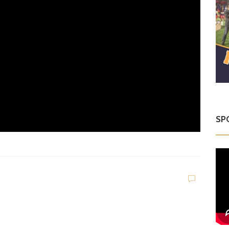
SP
D
d
C
Dilettanti Regionali
e
g