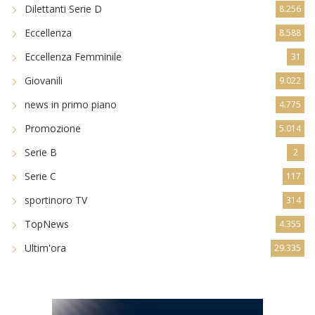
Dilettanti Serie D
8.256
Eccellenza
8.588
Eccellenza Femminile
31
Giovanili
9.022
news in primo piano
4.775
Promozione
5.014
Serie B
2
Serie C
117
sportinoro TV
314
TopNews
4.355
Ultim'ora
29.335