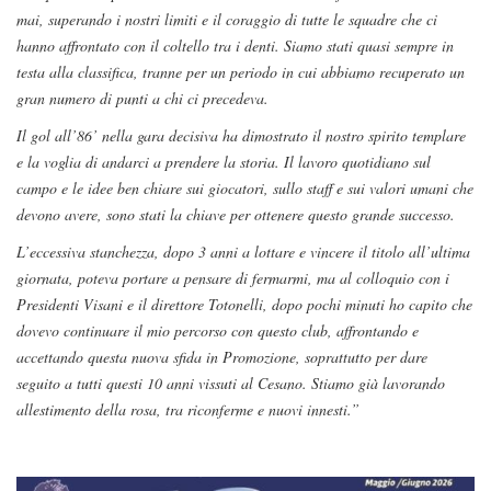
mai, superando i nostri limiti e il coraggio di tutte le squadre che ci
hanno affrontato con il coltello tra i denti. Siamo stati quasi sempre in
testa alla classifica, tranne per un periodo in cui abbiamo recuperato un
gran numero di punti a chi ci precedeva.
Il gol all’86’ nella gara decisiva ha dimostrato il nostro spirito templare
e la voglia di andarci a prendere la storia. Il lavoro quotidiano sul
campo e le idee ben chiare sui giocatori, sullo staff e sui valori umani che
devono avere, sono stati la chiave per ottenere questo grande successo.
L’eccessiva stanchezza, dopo 3 anni a lottare e vincere il titolo all’ultima
giornata, poteva portare a pensare di fermarmi, ma al colloquio con i
Presidenti Visani e il direttore Totonelli, dopo pochi minuti ho capito che
dovevo continuare il mio percorso con questo club, affrontando e
accettando questa nuova sfida in Promozione, soprattutto per dare
seguito a tutti questi 10 anni vissuti al Cesano. Stiamo già lavorando
allestimento della rosa, tra riconferme e nuovi innesti.”