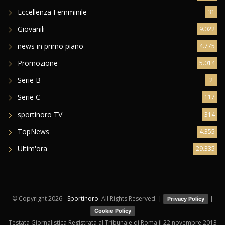
Eccellenza Femminile
31
Giovanili
9.022
news in primo piano
4.775
Promozione
5.014
Serie B
2
Serie C
117
sportinoro TV
314
TopNews
4.355
Ultim'ora
29.335
© Copyright
2026 -
Sportinoro
. All Rights Reserved. |
|
Privacy Policy
Cookie Policy
Testata Giornalistica Registrata al Tribunale di Roma il 22 novembre 2013