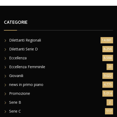
CATEGORIE
Dilettanti Regionali
14.881
Dilettanti Serie D
8.256
Eccellenza
8.588
Eccellenza Femminile
31
Giovanili
9.022
news in primo piano
4.775
Promozione
5.014
Serie B
2
Serie C
117