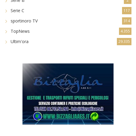
Serie B
2
Serie C
117
sportinoro TV
314
TopNews
4.355
Ultim'ora
29.335