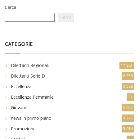
Cerca
Cerca
CATEGORIE
Dilettanti Regionali
14.881
Dilettanti Serie D
8.256
Eccellenza
8.588
Eccellenza Femminile
31
Giovanili
9.022
news in primo piano
4.775
Promozione
5.014