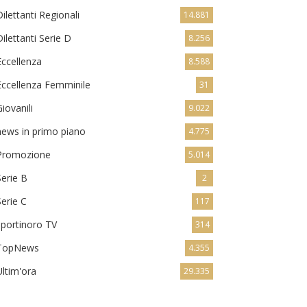
Dilettanti Regionali
14.881
Dilettanti Serie D
8.256
Eccellenza
8.588
Eccellenza Femminile
31
Giovanili
9.022
news in primo piano
4.775
Promozione
5.014
Serie B
2
Serie C
117
sportinoro TV
314
TopNews
4.355
Ultim'ora
29.335