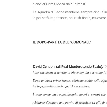
pieno all’Ocres Moca da due mesi.
La squadra di Leone mantiene sempre cinque lun
in poi sarà importante, nel rush finale, muovere l
IL DOPO-PARTITA DEL “COMUNALE”
David Centioni (all.Real Monterotondo Scalo):
“A
fatto che anche il terreno di gioco non ha agevolato le 
Dopo un buon primo tempo, abbiamo subìto nella ripres
ha impensierito solo in qualche occasione.
Faccio comunque i complimentiai nostri avversari che c
Abbiamo disputato una partita di sacrificio ed alla fin