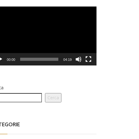
eo
er
00:00
04:19
ca
Cerca
TEGORIE