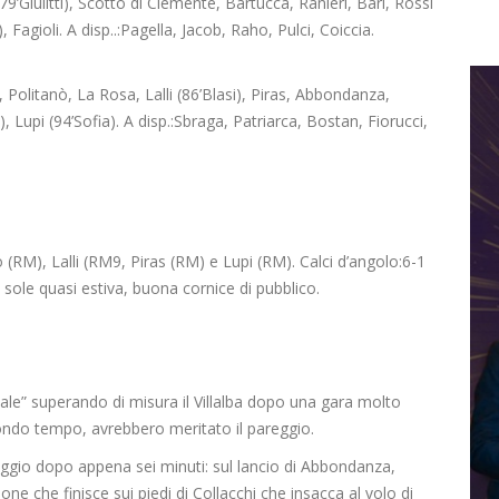
79’Giulitti), Scotto di Clemente, Bartucca, Ranieri, Bari, Rossi
, Fagioli. A disp..:Pagella, Jacob, Raho, Pulci, Coiccia.
 Politanò, La Rosa, Lalli (86’Blasi), Piras, Abbondanza,
, Lupi (94’Sofia). A disp.:Sbraga, Patriarca, Bostan, Fiorucci,
 (RM), Lalli (RM9, Piras (RM) e Lupi (RM). Calci d’angolo:6-1
di sole quasi estiva, buona cornice di pubblico.
le” superando di misura il Villalba dopo una gara molto
econdo tempo, avrebbero meritato il pareggio.
taggio dopo appena sei minuti: sul lancio di Abbondanza,
one che finisce sui piedi di Collacchi che insacca al volo di