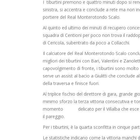
I tiburtini premono e quattro minuti dopo si ren
sinistra, si accentra e conclude a rete ma non inq
portiere del Real Monterotondo Scalo.
Al quinto ed ultimo dei minuti di recupero concess
squadra di Centioni per poco non trova il raddoppio
di Cericola, subentrato da poco a Collacchi.
Il calciatore del Real Monterotondo Scalo concl
migliori dei tiburtini con Bari, Valentini e Zanol
capovolgimento di fronte, i tiburtini sono molto 
serve un assist al bacio a Giulitti che conclude a
della traversa e finisce fuori.
Al triplice fischio del direttore di gara, grande 
minimo sforzo la terza vittoria consecutiva e to
momento delicato per il Villalba che esce d
il pareggio.
Per i tiburtini, è la quarta sconfitta in cinque part
Le statistiche indicano come la vittoria manchi 