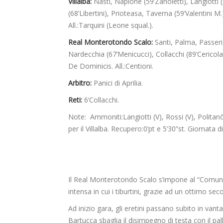
Villalba:
Nasti, Naplone (59’Zanoletti), Langiotti (
(68’Libertini), Prioteasa, Taverna (59’Valentini M.)
All.:Tarquini (Leone squal.).
Real Monterotondo Scalo:
Santi, Palma, Passeri,
Nardecchia (67’Menicucci), Collacchi (89’Cericola)
De Dominicis. All.:Centioni.
Arbitro:
Panici di Aprilia.
Reti:
6’Collacchi.
Note: Ammoniti:Langiotti (V), Rossi (V), Politanò
per il Villalba. Recupero:0’pt e 5’30”st. Giornata 
Il Real Monterotondo Scalo s’impone al “Comuna
intensa in cui i tiburtini, grazie ad un ottimo s
Ad inizio gara, gli eretini passano subito in van
Bartucca sbaglia il disimpegno di testa con il pall