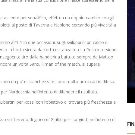
sulla sinistra ma la sua conclusione finisce sull’esterno della
ne assente per squalifica, effettua un doppio cambio con gli
anoletti al posto di Taverna e Naplone cercando più vivacità a
simo all’1-1 in due occasioni: sugli sviluppi di un calcio di
 volo a botta sicura da corta distanza ma La Rosa interviene
l conseguente tiro dalla bandierina battuto sempre da Matteo
ancora un volta Santi, il man of the match, si supera
sano un po’ di stanchezza e sono molto arroccati in difesa.
er Nardecchia nell’intento di difendere il risultato.
Libertini per Rossi con l’obiettivo di trovare più freschezza a
sso sul terreno di gioco di Giulitti per Langiotti nell’intento di
FI