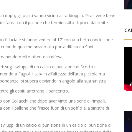
ti dopo, gli ospiti vanno vicino al raddoppio: Piras vede bene
dell’area con il pallone che termina alto di poco dal limite
CA
no fiducia e si fanno vedere al 17’ con una bella conclusione
o creando qualche brivido alla porta difesa da Santi.
manendo molto attente in difesa.
ri: sugli sviluppi di un calcio di punizione di Scotto di
endo a Fagioli il tap- in all’altezza dell’area piccola ma
bbondanza, si supera deviando in angolo alla sua sinistra.
ntre gli ospiti arretrano il baricentro.
io con Collacchi che dopo aver vinto una serie di rimpalli,
on il pallone che finisce fuori di un soffio alla sinistra di
i sviluppi di un calcio di punizione di un calcio di punizione di