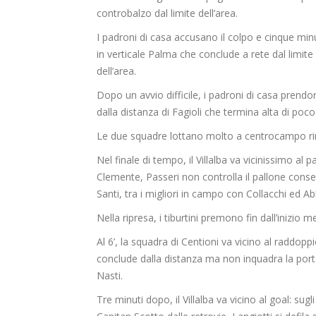
controbalzo dal limite dell’area.
I padroni di casa accusano il colpo e cinque minu
in verticale Palma che conclude a rete dal limite 
dell’area.
Dopo un avvio difficile, i padroni di casa prendo
dalla distanza di Fagioli che termina alta di poc
Le due squadre lottano molto a centrocampo ri
Nel finale di tempo, il Villalba va vicinissimo al pa
Clemente, Passeri non controlla il pallone consent
Santi, tra i migliori in campo con Collacchi ed A
Nella ripresa, i tiburtini premono fin dall’inizio me
Al 6’, la squadra di Centioni va vicino al raddopp
conclude dalla distanza ma non inquadra la porta c
Nasti.
Tre minuti dopo, il Villalba va vicino al goal: sugl