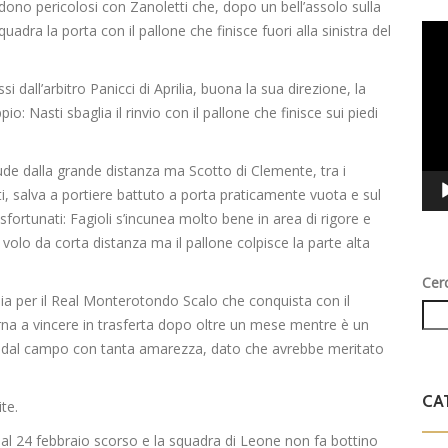
dono pericolosi con Zanoletti che, dopo un bell’assolo sulla
uadra la porta con il pallone che finisce fuori alla sinistra del
Vid
Play
i dall’arbitro Panicci di Aprilia, buona la sua direzione, la
: Nasti sbaglia il rinvio con il pallone che finisce sui piedi
ude dalla grande distanza ma Scotto di Clemente, tra i
etti, salva a portiere battuto a porta praticamente vuota e sul
sfortunati: Fagioli s’incunea molto bene in area di rigore e
l volo da corta distanza ma il pallone colpisce la parte alta
Cer
gioia per il Real Monterotondo Scalo che conquista con il
rna a vincere in trasferta dopo oltre un mese mentre è un
al campo con tanta amarezza, dato che avrebbe meritato
CA
ite.
dal 24 febbraio scorso e la squadra di Leone non fa bottino