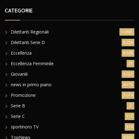
CATEGORIE
Dilettanti Regionali
14.881
Dilettanti Serie D
8.256
Eccellenza
8.588
Eccellenza Femminile
31
Giovanili
9.022
news in primo piano
4.775
Promozione
5.014
Serie B
2
Serie C
117
sportinoro TV
314
TopNews
4.355
Ultim'ora
29.335