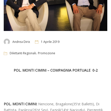
Andrea Dirix
1 Aprile 2019
,
Dilettanti Regionali
Promozione
POL. MONTI CIMINI – COMPAGNIA PORTUALE 0-2
POL. MONTI CIMINI:
Nencione, Bragalone(35’st Balletti), Di
Battista, Paolessi(26’st Sey), Fazioli(14’st Nacioglu), Piergentili,