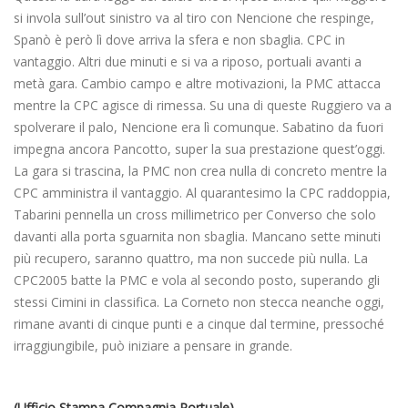
si invola sull’out sinistro va al tiro con Nencione che respinge,
Spanò è però lì dove arriva la sfera e non sbaglia. CPC in
vantaggio. Altri due minuti e si va a riposo, portuali avanti a
metà gara. Cambio campo e altre motivazioni, la PMC attacca
mentre la CPC agisce di rimessa. Su una di queste Ruggiero va a
spolverare il palo, Nencione era lì comunque. Sabatino da fuori
impegna ancora Pancotto, super la sua prestazione quest’oggi.
La gara si trascina, la PMC non crea nulla di concreto mentre la
CPC amministra il vantaggio. Al quarantesimo la CPC raddoppia,
Tabarini pennella un cross millimetrico per Converso che solo
davanti alla porta sguarnita non sbaglia. Mancano sette minuti
più recupero, saranno quattro, ma non succede più nulla. La
CPC2005 batte la PMC e vola al secondo posto, superando gli
stessi Cimini in classifica. La Corneto non stecca neanche oggi,
rimane avanti di cinque punti e a cinque dal termine, pressoché
irraggiungibile, può iniziare a pensare in grande.
(Ufficio Stampa Compagnia Portuale)