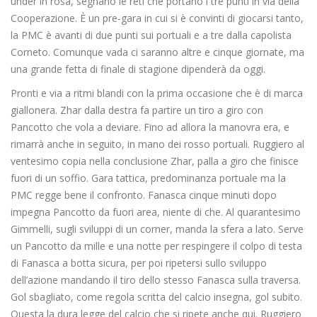
under in rosa, segnano le reti che portano i tre punti in via della
Cooperazione. È un pre-gara in cui si è convinti di giocarsi tanto,
la PMC è avanti di due punti sui portuali e a tre dalla capolista
Corneto. Comunque vada ci saranno altre e cinque giornate, ma
una grande fetta di finale di stagione dipenderà da oggi.
Pronti e via a ritmi blandi con la prima occasione che è di marca
giallonera. Zhar dalla destra fa partire un tiro a giro con
Pancotto che vola a deviare. Fino ad allora la manovra era, e
rimarrà anche in seguito, in mano dei rosso portuali. Ruggiero al
ventesimo copia nella conclusione Zhar, palla a giro che finisce
fuori di un soffio. Gara tattica, predominanza portuale ma la
PMC regge bene il confronto. Fanasca cinque minuti dopo
impegna Pancotto da fuori area, niente di che. Al quarantesimo
Gimmelli, sugli sviluppi di un corner, manda la sfera a lato. Serve
un Pancotto da mille e una notte per respingere il colpo di testa
di Fanasca a botta sicura, per poi ripetersi sullo sviluppo
dell’azione mandando il tiro dello stesso Fanasca sulla traversa.
Gol sbagliato, come regola scritta del calcio insegna, gol subito.
Questa la dura legge del calcio che si ripete anche qui. Ruggiero