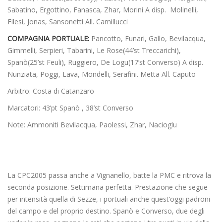
Sabatino, Ergottino, Fanasca, Zhar, Morini A disp. Molinelli,
Filesi, Jonas, Sansonetti All. Camillucci
COMPAGNIA PORTUALE:
Pancotto, Funari, Gallo, Bevilacqua,
Gimmelli, Serpieri, Tabarini, Le Rose(44’st Treccarichi),
Spanò(25’st Feuli), Ruggiero, De Logu(17’st Converso) A disp.
Nunziata, Poggi, Lava, Mondelli, Serafini. Metta All. Caputo
Arbitro: Costa di Catanzaro
Marcatori: 43’pt Spanò , 38’st Converso
Note: Ammoniti Bevilacqua, Paolessi, Zhar, Nacioglu
La CPC2005 passa anche a Vignanello, batte la PMC e ritrova la
seconda posizione. Settimana perfetta. Prestazione che segue
per intensità quella di Sezze, i portuali anche quest’oggi padroni
del campo e del proprio destino. Spanò e Converso, due degli