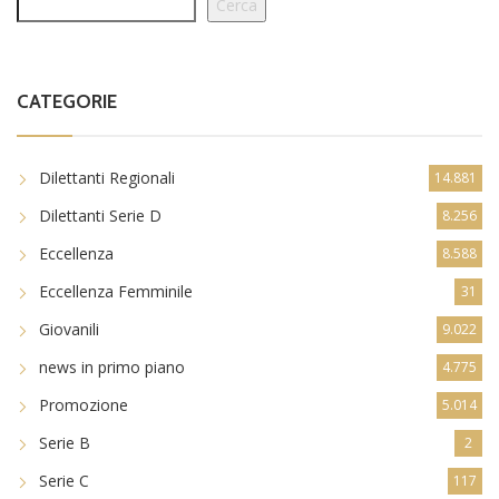
CATEGORIE
Dilettanti Regionali
14.881
Dilettanti Serie D
8.256
Eccellenza
8.588
Eccellenza Femminile
31
Giovanili
9.022
news in primo piano
4.775
Promozione
5.014
Serie B
2
Serie C
117
sportinoro TV
314