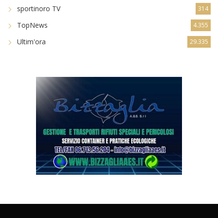
TopNews
4.355
Ultim'ora
29.335