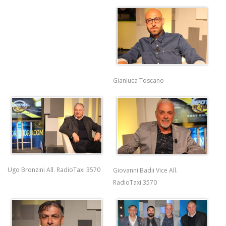
Gianluca Toscano
Ugo Bronzini All. RadioTaxi 3570
Giovanni Badii Vice All.
RadioTaxi 3570