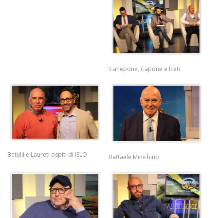
Canepone, Capone e Iceti
Betulli e Laureti ospiti di ISLO
Raffaele Minichino