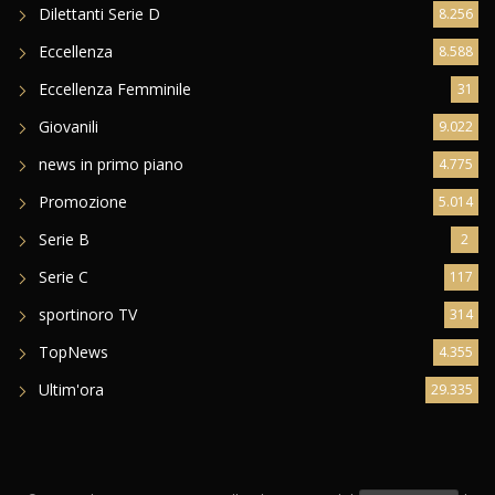
Dilettanti Serie D
8.256
Eccellenza
8.588
Eccellenza Femminile
31
Giovanili
9.022
news in primo piano
4.775
Promozione
5.014
Serie B
2
Serie C
117
sportinoro TV
314
TopNews
4.355
Ultim'ora
29.335