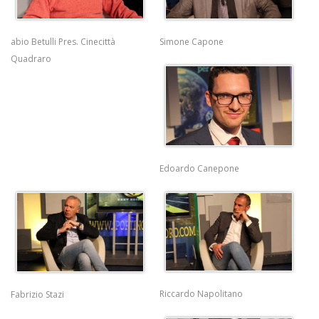
abio Betulli Pres. Cinecittà
Simone Capone
Quadraro
Edoardo Canepone
Riccardo Napolitano
Fabrizio Stazi