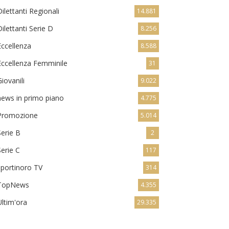
Dilettanti Regionali
14.881
Dilettanti Serie D
8.256
Eccellenza
8.588
Eccellenza Femminile
31
Giovanili
9.022
news in primo piano
4.775
Promozione
5.014
Serie B
2
Serie C
117
sportinoro TV
314
TopNews
4.355
Ultim'ora
29.335