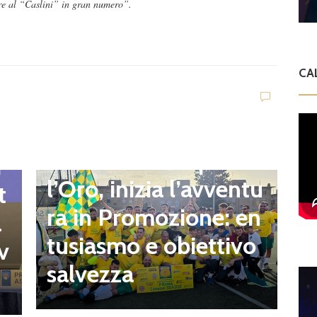
ere al “Caslini” in gran numero”.
CA
news in primo piano
Quartiere Campo del
i
l’Oro, inizia l’avventu
D
t
L
ra in Promozione: en
a
q
tusiasmo e obiettivo
v
i
salvezza
1