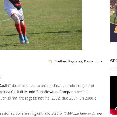
SP
,
Dilettanti Regionali
Promozione
o.
Caslini
” da tutto esaurito ieri mattina, quando i ragazzi di
polista
Città di Monte San Giovanni
Campano
per 3-1
iovanissima (tre ragazzi nati nel 2002, due 2001, un 2000 e
ssionati colleferrini giunti allo stadio:
“Abbiamo fatto un favore