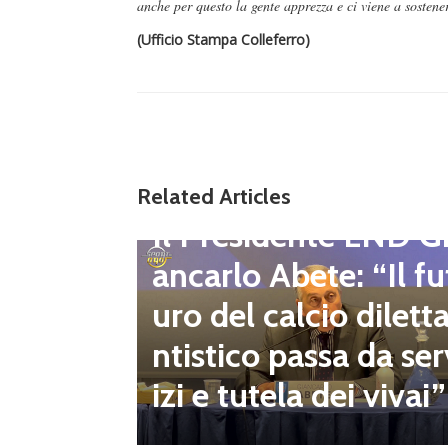
anche per questo la gente apprezza e ci viene a sosten
(Ufficio Stampa Colleferro)
gione d
Related Articles
Dilettanti Regionali
 club fe
Il Presidente LND G
i e pre
ancarlo Abete: “Il fu
mpionat
uro del calcio dilett
onsecut
ntistico passa da ser
izi e tutela dei vivai”