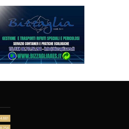
4.881
8.256