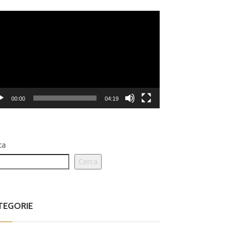
eo
er
00:00
04:19
ca
Cerca
TEGORIE