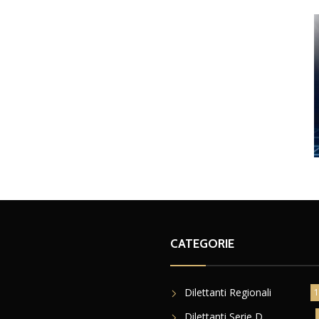
CATEGORIE
Dilettanti Regionali
1
Dilettanti Serie D