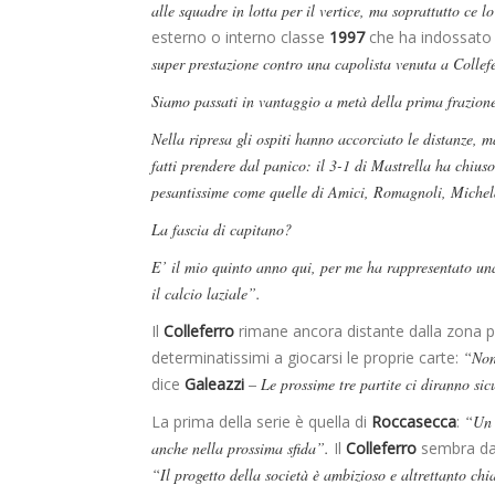
alle squadre in lotta per il vertice, ma soprattutto ce lo
esterno o interno classe
1997
che ha indossato i
super prestazione contro una capolista venuta a Collef
Siamo passati in vantaggio a metà della prima frazione
Nella ripresa gli ospiti hanno accorciato le distanze,
fatti prendere dal panico: il 3-1 di Mastrella ha chius
pesantissime come quelle di Amici, Romagnoli, Michel
La fascia di capitano?
E’ il mio quinto anno qui, per me ha rappresentato un
il calcio laziale”.
Il
Colleferro
rimane ancora distante dalla zona p
determinatissimi a giocarsi le proprie carte:
“Non 
dice
Galeazzi
– Le prossime tre partite ci diranno si
La prima della serie è quella di
Roccasecca
:
“Un 
anche nella prossima sfida”.
Il
Colleferro
sembra davv
“Il progetto della società è ambizioso e altrettanto chia