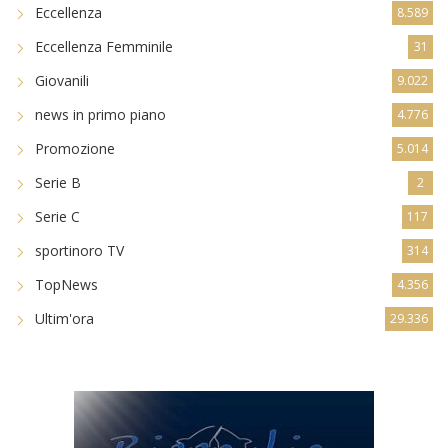
Eccellenza
8.589
Eccellenza Femminile
31
Giovanili
9.022
news in primo piano
4.776
Promozione
5.014
Serie B
2
Serie C
117
sportinoro TV
314
TopNews
4.356
Ultim'ora
29.336