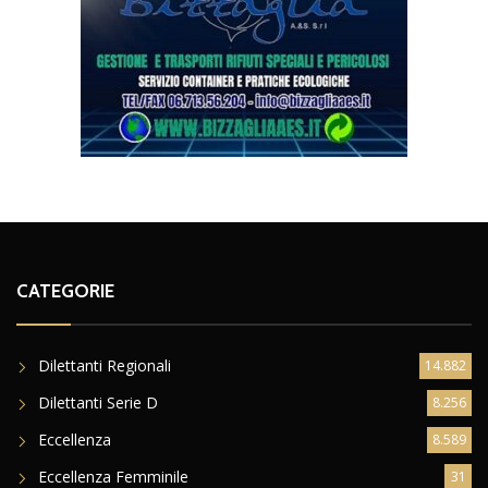
CATEGORIE
Dilettanti Regionali
14.882
Dilettanti Serie D
8.256
Eccellenza
8.589
Eccellenza Femminile
31