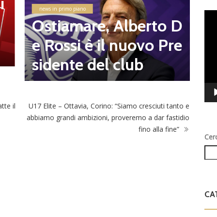
i
e
news in primo piano
Vid
8
Ostiamare, Alberto D
Play
d
e Rossi è il nuovo Pre
l
sidente del club
tte il
U17 Elite – Ottavia, Corino: “Siamo cresciuti tanto e
abbiamo grandi ambizioni, proveremo a dar fastidio
fino alla fine”
Cer
CA