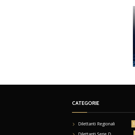
CATEGORIE
Dilettanti Regionali
1
Dilettanti Serie D