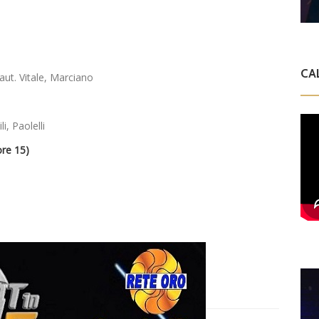
CA
 aut. Vitale, Marciano
i, Paolelli
re 15)