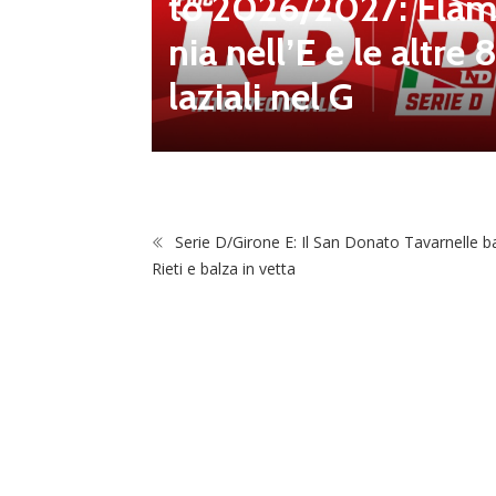
to 2026/2027: Flam
iù vici
nia nell’E e le altre 
laziali nel G
Serie D/Girone E: Il San Donato Tavarnelle ba
Rieti e balza in vetta