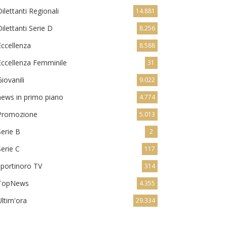
Dilettanti Regionali
14.881
Dilettanti Serie D
8.256
Eccellenza
8.588
Eccellenza Femminile
31
Giovanili
9.022
news in primo piano
4.774
Promozione
5.013
Serie B
2
Serie C
117
sportinoro TV
314
TopNews
4.355
Ultim'ora
29.334