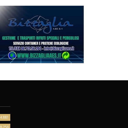
4.881
8.256