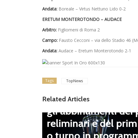
Andata:
Boreale – Virtus Nettuno Lido 0-2
ERETUM MONTEROTONDO – AUDACE
Arbitro:
Figliomeni di Roma 2
Campo:
Fausto Cecconi – via dello Stadio 46 (
Andata:
Audace – Eretum Monterotondo 2-1
Tags
TopNews
Dilettanti Serie D
Coppa Italia Serie D
Related Articles
gli abbinamenti dei 
LND Gi
reliminari e del prim
“Il fut
o turno in program
diletta