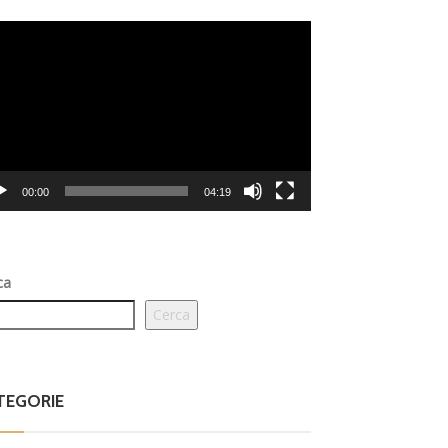
eo
er
00:00
04:19
ca
Cerca
TEGORIE