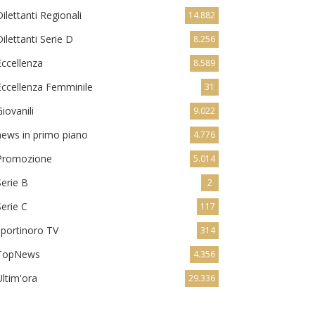
Dilettanti Regionali
14.882
Dilettanti Serie D
8.256
Eccellenza
8.589
Eccellenza Femminile
31
Giovanili
9.022
news in primo piano
4.776
Promozione
5.014
Serie B
2
Serie C
117
sportinoro TV
314
TopNews
4.356
Ultim'ora
29.336