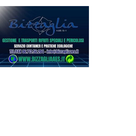
ilettanti Serie D
erie D, ufficializzati
 gironi del campiona
o 2026/2027: Flami
news in primo pian