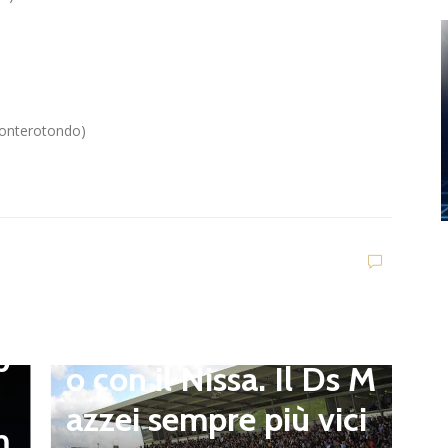
Monterotondo)
Dilettanti Serie D
Viterbese (Certosa V.
Campagnano), merca
to senza sosta: Busat
to e Sosa nel mirino,
D
,
S
Balla accende il duell
p
i
o con il Nissa. Il Ds M
t
azzei sempre più vici
m