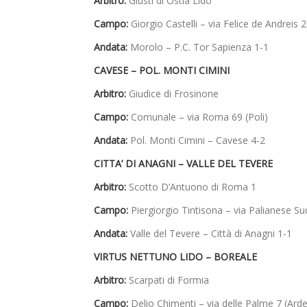
Arbitro:
Giusti di Ostia Lido
Campo:
Giorgio Castelli – via Felice de Andreis
Andata:
Morolo – P.C. Tor Sapienza 1-1
CAVESE – POL. MONTI CIMINI
Arbitro:
Giudice di Frosinone
Campo:
Comunale – via Roma 69 (Poli)
Andata:
Pol. Monti Cimini – Cavese 4-2
CITTA’ DI ANAGNI – VALLE DEL TEVERE
Arbitro:
Scotto D’Antuono di Roma 1
Campo:
Piergiorgio Tintisona – via Palianese Su
Andata:
Valle del Tevere – Città di Anagni 1-1
VIRTUS NETTUNO LIDO – BOREALE
Arbitro:
Scarpati di Formia
Campo:
Delio Chimenti – via delle Palme 7 (Ard