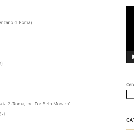
Vid
Play
enzano di Roma)
o)
Cer
ascia 2 (Roma, loc. Tor Bella Monaca)
3-1
CA