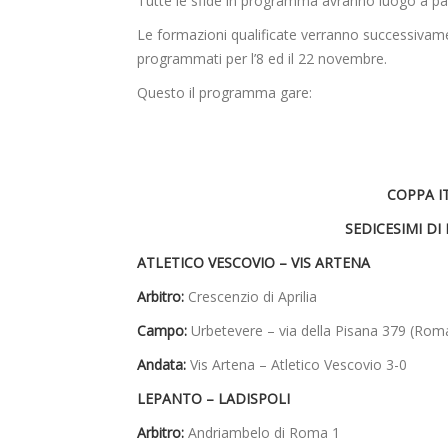
Tutte le sfide in programma avranno luogo a part
Le formazioni qualificate verranno successivament
programmati per l’8 ed il 22 novembre.
Questo il programma gare:
COPPA I
SEDICESIMI DI
ATLETICO VESCOVIO – VIS ARTENA
Arbitro:
Crescenzio di Aprilia
Campo:
Urbetevere – via della Pisana 379 (Roma
Andata:
Vis Artena – Atletico Vescovio 3-0
LEPANTO – LADISPOLI
Arbitro:
Andriambelo di Roma 1