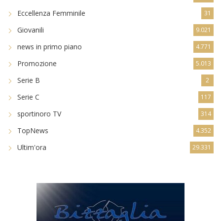
Eccellenza Femminile
31
Giovanili
9.021
news in primo piano
4.771
Promozione
5.013
Serie B
2
Serie C
117
sportinoro TV
314
TopNews
4.352
Ultim'ora
29.331