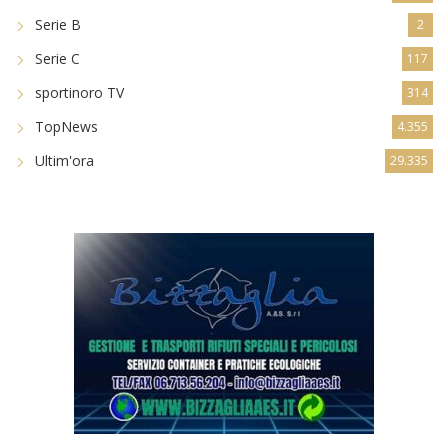
Serie B
2
Serie C
117
sportinoro TV
314
TopNews
4.355
Ultim'ora
29.335