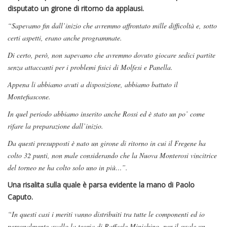
disputato un girone di ritorno da applausi.
“Sapevamo fin dall’inizio che avremmo affrontato mille difficoltà e, sotto
certi aspetti, erano anche programmate.
Di certo, però, non sapevamo che avremmo dovuto giocare sedici partite
senza attaccanti per i problemi fisici di Molfesi e Panella.
Appena li abbiamo avuti a disposizione, abbiamo battuto il
Montefiascone.
In quel periodo abbiamo inserito anche Rossi ed è stato un po’ come
rifare la preparazione dall’inizio.
Da questi presupposti è nato un girone di ritorno in cui il Fregene ha
colto 32 punti, non male considerando che la Nuova Monterosi vincitrice
del torneo ne ha colto solo uno in più…”.
Una risalita sulla quale è parsa evidente la mano di Paolo
Caputo.
“In questi casi i meriti vanno distribuiti tra tutte le componenti ed io
personalmente avallo la teoria di Raffaele Minichino, per il quale un