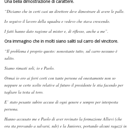
Una bella dimostrazione di carattere.
“Diciamo che in certi casi un direttore deve dimostrare di avere le palle.
Io seguivo il lavoro della squadra e vedevo che stava crescendo.
I fatti hanno dato ragione al mister e, di riflesso, anche a me”.
Ora immagino che in molti siano saliti sul carro del vincitore.
“Il problema è proprio questo: nonostante tutto, sul carro nessuno è
salito.
Siamo rimasti soli, io e Paolo.
Ormai io ero ai ferri corti con tante persone ed onestamente non so
neppure se certe scelte relative al futuro il presidente le stia facendo per
tagliare la testa al toro.
E’ stato pesante subire accuse di ogni genere e sempre per interposta
persona.
Hanno accusato me e Paolo di aver rovinato la formazione Allievi (che
ora sta provando a salvarsi, ndr) e la Juniores, portando alcuni ragazzi in