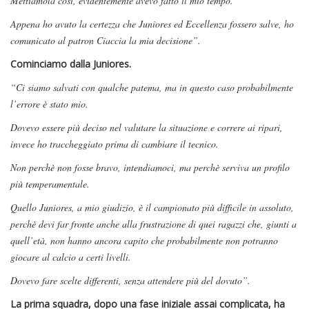
Mettiamola così, evidentemente avevo fatto il mio tempo.
Appena ho avuto la certezza che Juniores ed Eccellenza fossero salve, ho
comunicato al patron Ciaccia la mia decisione”.
Cominciamo dalla Juniores.
“Ci siamo salvati con qualche patema, ma in questo caso probabilmente
l’errore è stato mio.
Dovevo essere più deciso nel valutare la situazione e correre ai ripari,
invece ho traccheggiato prima di cambiare il tecnico.
Non perchè non fosse bravo, intendiamoci, ma perchè serviva un profilo
più temperamentale.
Quello Juniores, a mio giudizio, è il campionato più difficile in assoluto,
perchè devi far fronte anche alla frustrazione di quei ragazzi che, giunti a
quell’età, non hanno ancora capito che probabilmente non potranno
giocare al calcio a certi livelli.
Dovevo fare scelte differenti, senza attendere più del dovuto”.
La prima squadra, dopo una fase iniziale assai complicata, ha