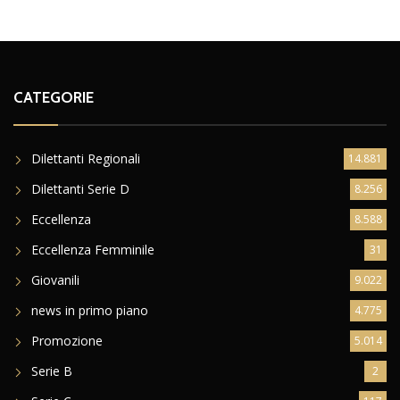
CATEGORIE
Dilettanti Regionali
14.881
Dilettanti Serie D
8.256
Eccellenza
8.588
Eccellenza Femminile
31
Giovanili
9.022
news in primo piano
4.775
Promozione
5.014
Serie B
2