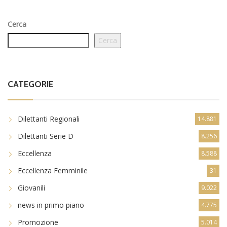
Cerca
Cerca
CATEGORIE
Dilettanti Regionali
14.881
Dilettanti Serie D
8.256
Eccellenza
8.588
Eccellenza Femminile
31
Giovanili
9.022
news in primo piano
4.775
Promozione
5.014