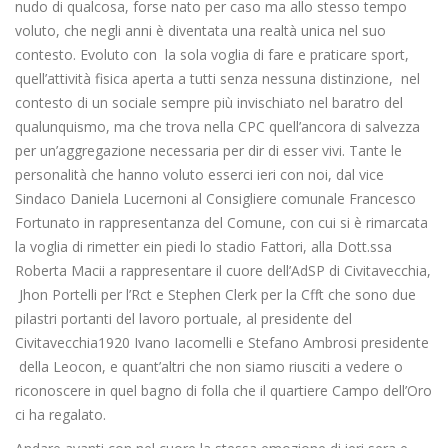
nudo di qualcosa, forse nato per caso ma allo stesso tempo
voluto, che negli anni è diventata una realtà unica nel suo
contesto. Evoluto con la sola voglia di fare e praticare sport,
quell’attività fisica aperta a tutti senza nessuna distinzione, nel
contesto di un sociale sempre più invischiato nel baratro del
qualunquismo, ma che trova nella CPC quell’ancora di salvezza
per un’aggregazione necessaria per dir di esser vivi. Tante le
personalità che hanno voluto esserci ieri con noi, dal vice
Sindaco Daniela Lucernoni al Consigliere comunale Francesco
Fortunato in rappresentanza del Comune, con cui si è rimarcata
la voglia di rimetter ein piedi lo stadio Fattori, alla Dott.ssa
Roberta Macii a rappresentare il cuore dell’AdSP di Civitavecchia,
Jhon Portelli per l’Rct e Stephen Clerk per la Cfft che sono due
pilastri portanti del lavoro portuale, al presidente del
Civitavecchia1920 Ivano Iacomelli e Stefano Ambrosi presidente
della Leocon, e quant’altri che non siamo riusciti a vedere o
riconoscere in quel bagno di folla che il quartiere Campo dell’Oro
ci ha regalato.