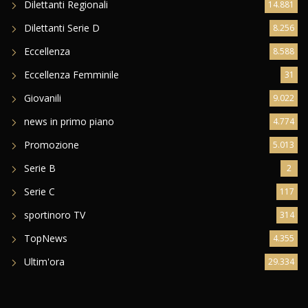
Dilettanti Regionali
14.881
Dilettanti Serie D
8.256
Eccellenza
8.588
Eccellenza Femminile
31
Giovanili
9.022
news in primo piano
4.774
Promozione
5.013
Serie B
2
Serie C
117
sportinoro TV
314
TopNews
4.355
Ultim'ora
29.334