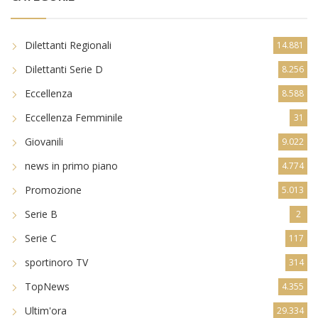
Dilettanti Regionali
14.881
Dilettanti Serie D
8.256
Eccellenza
8.588
Eccellenza Femminile
31
Giovanili
9.022
news in primo piano
4.774
Promozione
5.013
Serie B
2
Serie C
117
sportinoro TV
314
TopNews
4.355
Ultim'ora
29.334