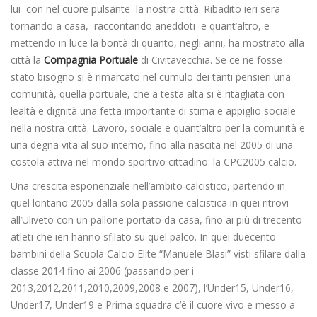
lui con nel cuore pulsante la nostra città. Ribadito ieri sera
tornando a casa, raccontando aneddoti e quant’altro, e
mettendo in luce la bontà di quanto, negli anni, ha mostrato alla
città la
Compagnia Portuale
di Civitavecchia. Se ce ne fosse
stato bisogno si è rimarcato nel cumulo dei tanti pensieri una
comunità, quella portuale, che a testa alta si è ritagliata con
lealtà e dignità una fetta importante di stima e appiglio sociale
nella nostra città. Lavoro, sociale e quant’altro per la comunità e
una degna vita al suo interno, fino alla nascita nel 2005 di una
costola attiva nel mondo sportivo cittadino: la CPC2005 calcio.
Una crescita esponenziale nell’ambito calcistico, partendo in
quel lontano 2005 dalla sola passione calcistica in quei ritrovi
all’Uliveto con un pallone portato da casa, fino ai più di trecento
atleti che ieri hanno sfilato su quel palco. In quei duecento
bambini della Scuola Calcio Elite “Manuele Blasi” visti sfilare dalla
classe 2014 fino ai 2006 (passando per i
2013,2012,2011,2010,2009,2008 e 2007), l’Under15, Under16,
Under17, Under19 e Prima squadra c’è il cuore vivo e messo a