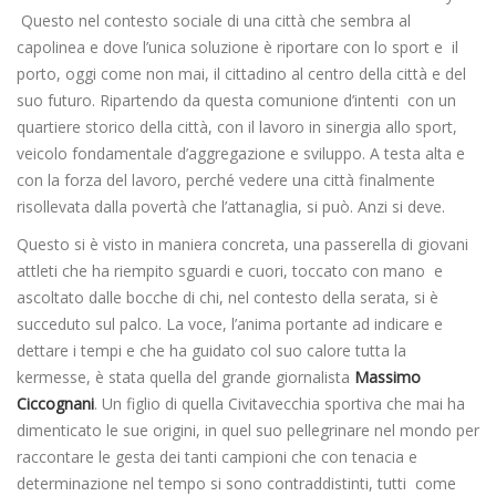
Questo nel contesto sociale di una città che sembra al
capolinea e dove l’unica soluzione è riportare con lo sport e il
porto, oggi come non mai, il cittadino al centro della città e del
suo futuro. Ripartendo da questa comunione d’intenti con un
quartiere storico della città, con il lavoro in sinergia allo sport,
veicolo fondamentale d’aggregazione e sviluppo. A testa alta e
con la forza del lavoro, perché vedere una città finalmente
risollevata dalla povertà che l’attanaglia, si può. Anzi si deve.
Questo si è visto in maniera concreta, una passerella di giovani
attleti che ha riempito sguardi e cuori, toccato con mano e
ascoltato dalle bocche di chi, nel contesto della serata, si è
succeduto sul palco. La voce, l’anima portante ad indicare e
dettare i tempi e che ha guidato col suo calore tutta la
kermesse, è stata quella del grande giornalista
Massimo
Ciccognani
. Un figlio di quella Civitavecchia sportiva che mai ha
dimenticato le sue origini, in quel suo pellegrinare nel mondo per
raccontare le gesta dei tanti campioni che con tenacia e
determinazione nel tempo si sono contraddistinti, tutti come