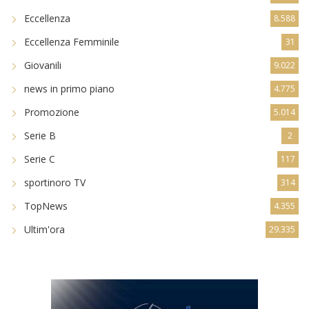
Eccellenza
8.588
Eccellenza Femminile
31
Giovanili
9.022
news in primo piano
4.775
Promozione
5.014
Serie B
2
Serie C
117
sportinoro TV
314
TopNews
4.355
Ultim'ora
29.335