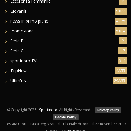
Eccellenza Femminile
31
Giovanili
9.022
news in primo piano
4.775
Promozione
5.014
Serie B
2
Serie C
117
sportinoro TV
314
TopNews
4.355
Ultim'ora
29.335
© Copyright
2026 -
Sportinoro
. All Rights Reserved. |
|
Privacy Policy
Cookie Policy
Testata Giornalistica Registrata al Tribunale di Roma il 22 novembre 2013
Created by
HRS Agency