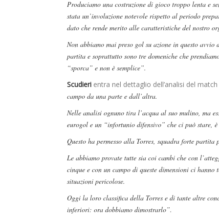
Produciamo una costruzione di gioco troppo lenta e sen
stata un’involuzione notevole rispetto al periodo prep
dato che rende merito alle caratteristiche del nostro or
Non abbiamo mai preso gol su azione in questo avvio di
partita e soprattutto sono tre domeniche che prendiamo 
“sporca” e non è semplice”.
Scudieri
entra nel dettaglio dell’analisi del matc
campo da una parte e dall’altra.
Nelle analisi ognuno tira l’acqua al suo mulino, ma es
eurogol e un “infortunio difensivo” che ci può stare, è
Questo ha permesso alla Torres, squadra forte partita p
Le abbiamo provate tutte sia coi cambi che con l’atteg
cinque e con un campo di queste dimensioni ci hanno to
situazioni pericolose.
Oggi la loro classifica della Torres e di tante altre co
inferiori: ora dobbiamo dimostrarlo”.