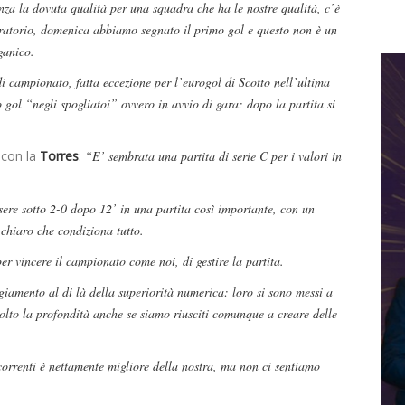
za la dovuta qualità per una squadra che ha le nostre qualità, c’è
aratorio, domenica abbiamo segnato il primo gol e questo non è un
ganico.
 campionato, fatta eccezione per l’eurogol di Scotto nell’ultima
gol “negli spogliatoi” ovvero in avvio di gara: dopo la partita si
h con la
Torres
:
“E’ sembrata una partita di serie C per i valori in
sere sotto 2-0 dopo 12’ in una partita così importante, con un
 chiaro che condiziona tutto.
er vincere il campionato come noi, di gestire la partita.
giamento al di là della superiorità numerica: loro si sono messi a
lto la profondità anche se siamo riusciti comunque a creare delle
ncorrenti è nettamente migliore della nostra, ma non ci sentiamo