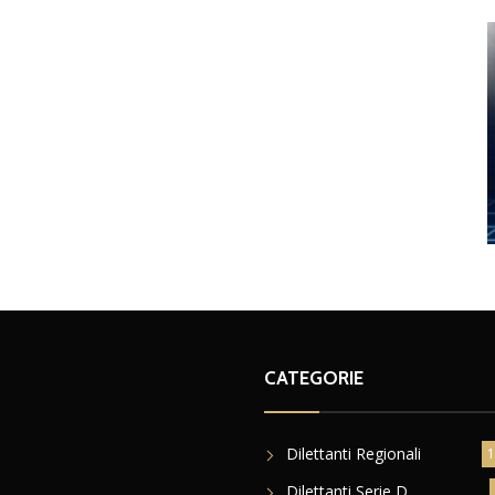
CATEGORIE
Dilettanti Regionali
1
Dilettanti Serie D