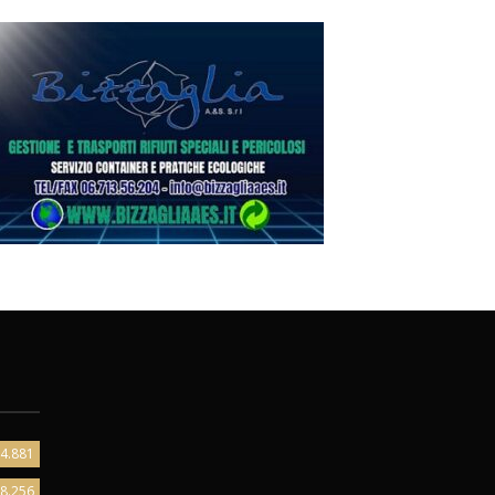
4.881
8.256