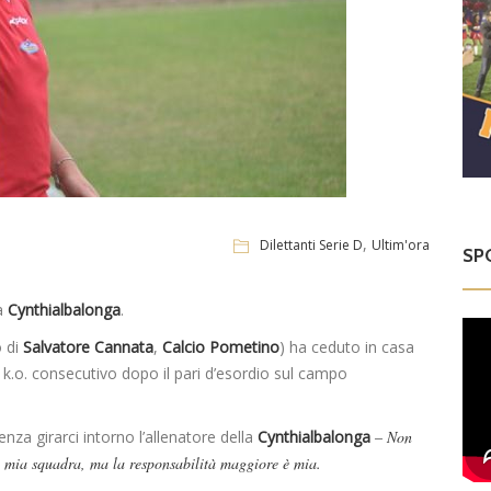
,
Dilettanti Serie D
Ultim'ora
SP
la
Cynthialbalonga
.
o di
Salvatore Cannata
,
Calcio Pometino
) ha ceduto in casa
 k.o. consecutivo dopo il pari d’esordio sul campo
enza girarci intorno l’allenatore della
Cynthialbalonga
– Non
la mia squadra, ma la responsabilità maggiore è mia.