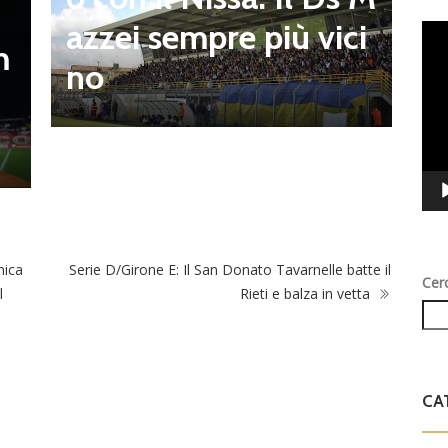
t
azzei sempre più vici
Vid
m
Play
n
no
l
nica
Serie D/Girone E: Il San Donato Tavarnelle batte il
Cer
l
Rieti e balza in vetta
CA