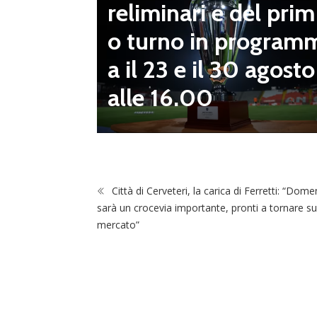
reliminari e del prim
“Il fut
o turno in program
diletta
a il 23 e il 30 agosto
 da serv
alle 16.00
 vivai”
Città di Cerveteri, la carica di Ferretti: “Dome
sarà un crocevia importante, pronti a tornare su
mercato”