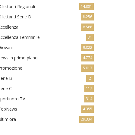
Dilettanti Regionali
14.881
Dilettanti Serie D
8.256
Eccellenza
8.588
Eccellenza Femminile
31
Giovanili
9.022
news in primo piano
4.774
Promozione
5.013
Serie B
2
Serie C
117
sportinoro TV
314
TopNews
4.355
Ultim'ora
29.334