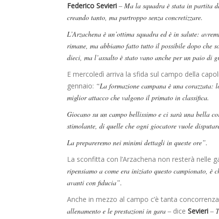
Federico Sevieri
– Ma la squadra è stata in partita d
creando tanto, ma purtroppo senza concretizzare.
L’Arzachena è un’ottima squadra ed è in salute: avremm
rimane, ma abbiamo fatto tutto il possibile dopo che so
dieci, ma l’assalto è stato vano anche per un paio di gr
E mercoledì arriva la sfida sul campo della capo
gennaio:
“La formazione campana è una corazzata: lo
miglior attacco che valgono il primato in classifica.
Giocano su un campo bellissimo e ci sarà una bella co
stimolante, di quelle che ogni giocatore vuole disputar
La prepareremo nei minimi dettagli in queste ore”.
La sconfitta con l’Arzachena non resterà nelle g
ripensiamo a come era iniziato questo campionato, è c
avanti con fiducia”.
Anche in mezzo al campo c’è tanta concorrenz
allenamento e le prestazioni in gara –
dice
Sevieri
– T