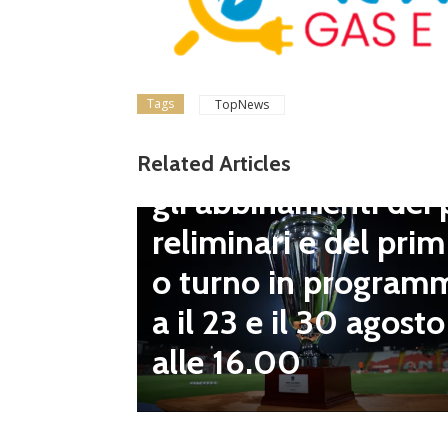
Tags
TopNews
Dilettanti Serie D
Coppa Italia Serie D
Related Articles
gli abbinamenti dei 
LND Gi
reliminari e del prim
“Il fut
o turno in program
diletta
a il 23 e il 30 agosto
 da serv
alle 16.00
 vivai”