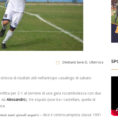
SP
,
Dilettanti Serie D
Ultim'ora
riscia di risultati utili nell’anticipo casalingo di sabato
nfitta per 2-1 al termine di una gara rocambolesca con due
o da
Alessandro
), tre espulsi (una tra i castellani, quella di
asa.
itati tanti episodi negativi –
dice il centrocampista classe 1991