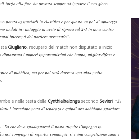
all’inizio alla fine, ha provato sempre ad imporre il suo gioco
o potuto agganciarli in classifica e per questo un po’ di amarezza
no andati in vantaggio in avvio di ripresa sul 2-1 in nove contro
andi interventi del portiere avversario”.
lista
Giugliano
, recupero del match non disputato a inizio
 dimostrano i numeri importantissimi che hanno, miglior difesa e
rnice di pubblico, ma per noi sarà davvero una sfida molto
e.
ambe e nella testa della
Cynthialbalonga
secondo
Sevieri
:
“Se
hiara l’inversione netta di tendenza e quindi ora dobbiamo guardare
a:
“So che devo guadagnarmi il posto tramite l’impegno in
ra noi compagni di reparto, comunque, c’è una competizione sana e