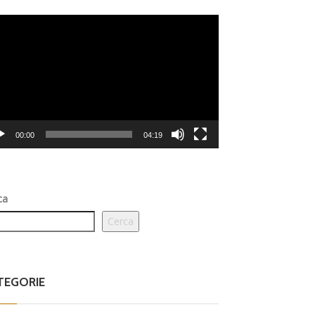
eo
er
00:00
04:19
ca
Cerca
TEGORIE