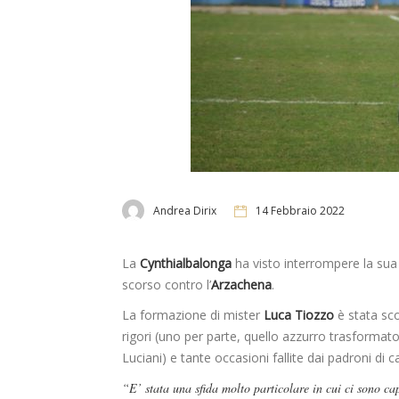
Andrea Dirix
14 Febbraio 2022
La
Cynthialbalonga
ha visto interrompere la sua st
scorso contro l’
Arzachena
.
La formazione di mister
Luca Tiozzo
è stata sco
rigori (uno per parte, quello azzurro trasformat
Luciani) e tante occasioni fallite dai padroni di c
“E’ stata una sfida molto particolare in cui ci sono cap