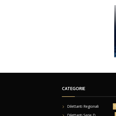
CATEGORIE
Dilettanti Regionali
1
Dilettanti Serie D