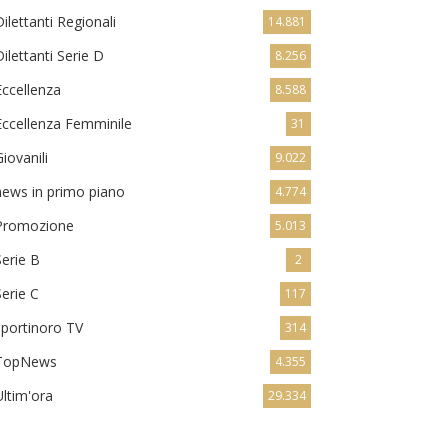
Dilettanti Regionali
14.881
Dilettanti Serie D
8.256
Eccellenza
8.588
Eccellenza Femminile
31
Giovanili
9.022
news in primo piano
4.774
Promozione
5.013
Serie B
2
Serie C
117
sportinoro TV
314
TopNews
4.355
Ultim'ora
29.334