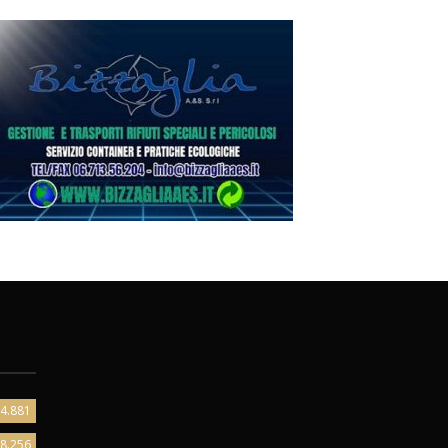
4.881
8.256