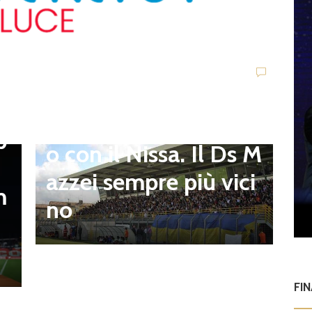
Viterbese (Certosa V.
Campagnano), merca
to senza sosta: Busat
to e Sosa nel mirino,
D
,
S
Balla accende il duell
p
i
o con il Nissa. Il Ds M
t
azzei sempre più vici
m
n
no
l
FI