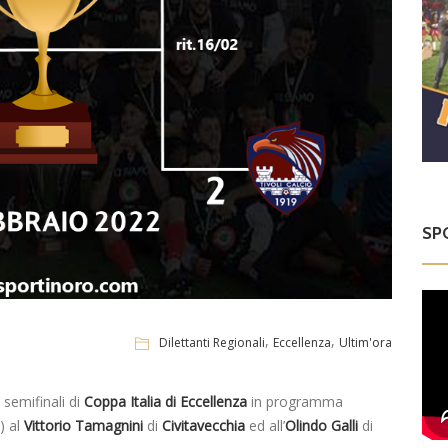
SP
,
,
Dilettanti Regionali
Eccellenza
Ultim'ora
 semifinali di
Coppa Italia di Eccellenza
in programma
) al
Vittorio Tamagnini
di
Civitavecchia
ed all’
Olindo Galli
di