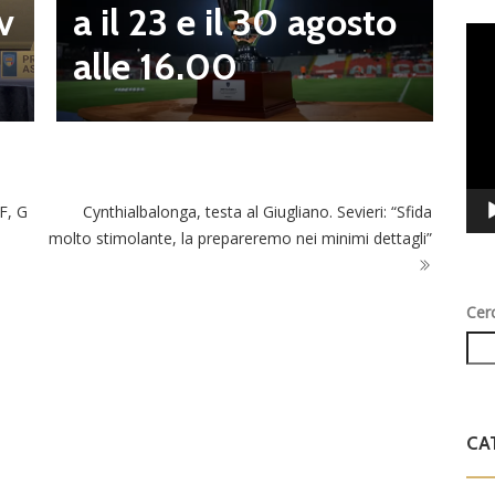
a il 23 e il 30 agosto
v
Vid
alle 16.00
Play
 F, G
Cynthialbalonga, testa al Giugliano. Sevieri: “Sfida
molto stimolante, la prepareremo nei minimi dettagli”
Cer
CA