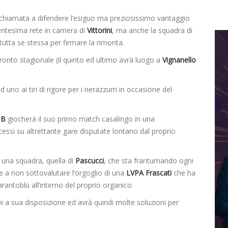
chiamata a difendere l’esiguo ma preziosissimo vantaggio
entesima rete in carriera di
Vittorini
, ma anche la squadra di
 tutta se stessa per firmare la rimonta.
fronto stagionale (il quinto ed ultimo avrà luogo a
Vignanello
d uno ai tiri di rigore per i nerazzurri in occasione del
 B
giocherà il suo primo match casalingo in una
cessi su altrettante gare disputate lontano dal proprio
i una squadra, quella di
Pascucci
, che sta frantumando ogni
e a non sottovalutare l’orgoglio di una
LVPA Frascati
che ha
rantoblù all’interno del proprio organico.
vi a sua disposizione ed avrà quindi molte soluzioni per