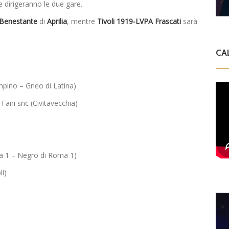
 dirigeranno le due gare.
 Benestante
di
Aprilia
, mentre
Tivoli 1919-LVPA Frascati
sarà
CA
ampino – Gneo di Latina)
 Fani snc (Civitavecchia)
ma 1 – Negro di Roma 1)
li)