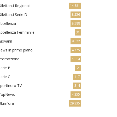
Dilettanti Regionali
14.881
Dilettanti Serie D
8.256
Eccellenza
8.588
Eccellenza Femminile
31
Giovanili
9.022
news in primo piano
4.775
Promozione
5.014
Serie B
2
Serie C
117
sportinoro TV
314
TopNews
4.355
Ultim'ora
29.335