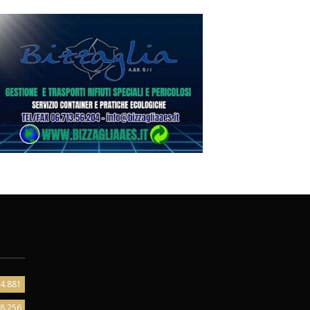
4.881
8.256