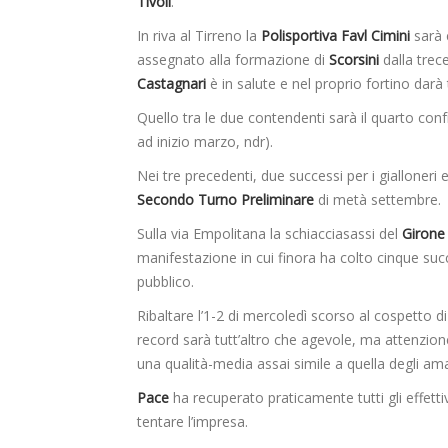
Tivoli
.
In riva al Tirreno la
Polisportiva Favl Cimini
sarà 
assegnato alla formazione di
Scorsini
dalla trec
Castagnari
è in salute e nel proprio fortino darà
Quello tra le due contendenti sarà il quarto con
ad inizio marzo, ndr).
Nei tre precedenti, due successi per i gialloneri e
Secondo Turno Preliminare
di metà settembre.
Sulla via Empolitana la schiacciasassi del
Girone
manifestazione in cui finora ha colto cinque suc
pubblico.
Ribaltare l’1-2 di mercoledì scorso al cospetto d
record sarà tutt’altro che agevole, ma attenzion
una qualità-media assai simile a quella degli ama
Pace
ha recuperato praticamente tutti gli effetti
tentare l’impresa.