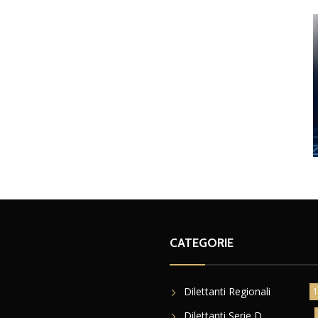
CATEGORIE
Dilettanti Regionali
1
Dilettanti Serie D