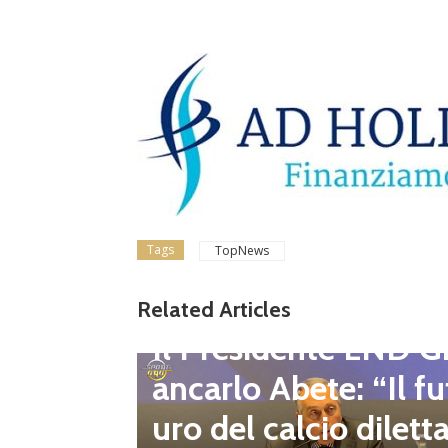
Tags
TopNews
gione d
Related Articles
Dilettanti Regionali
 club fe
Il Presidente LND G
i e pre
ancarlo Abete: “Il fu
mpionat
uro del calcio dilett