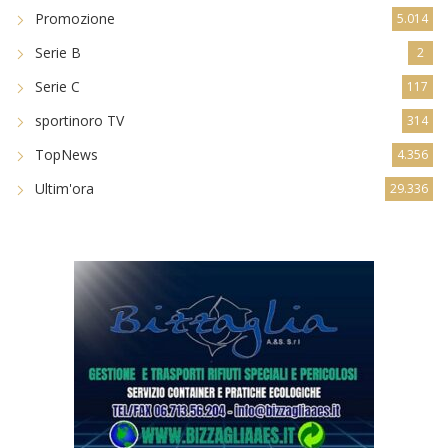
Promozione
5.014
Serie B
2
Serie C
117
sportinoro TV
314
TopNews
4.356
Ultim'ora
29.336