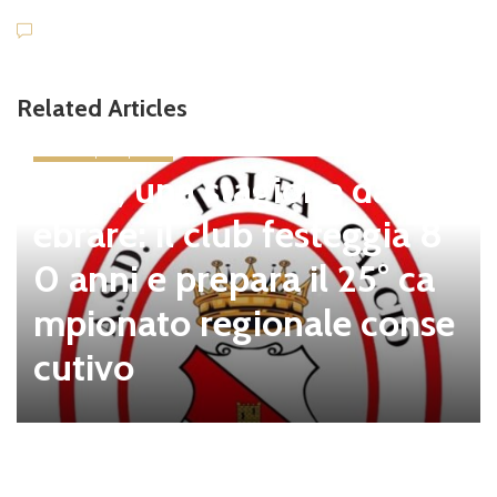
Related Articles
news in primo piano
Tolfa, una stagione da cel
ebrare: il club festeggia 8
0 anni e prepara il 25° ca
mpionato regionale conse
cutivo