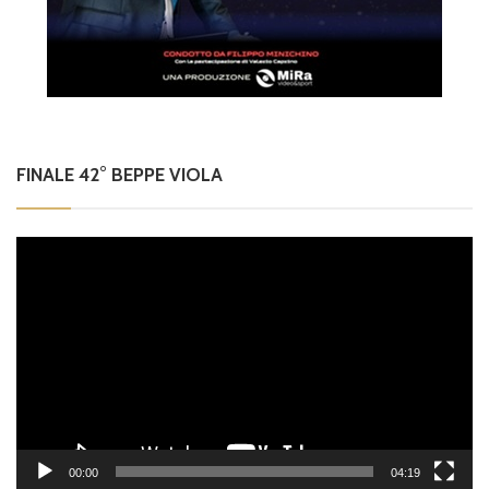
FINALE 42° BEPPE VIOLA
Video
Player
00:00
04:19