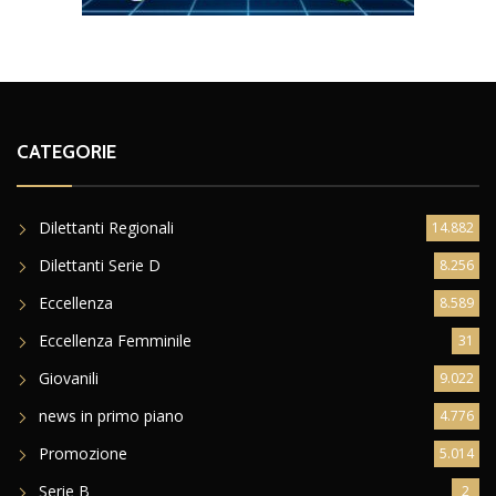
CATEGORIE
Dilettanti Regionali
14.882
Dilettanti Serie D
8.256
Eccellenza
8.589
Eccellenza Femminile
31
Giovanili
9.022
news in primo piano
4.776
Promozione
5.014
Serie B
2