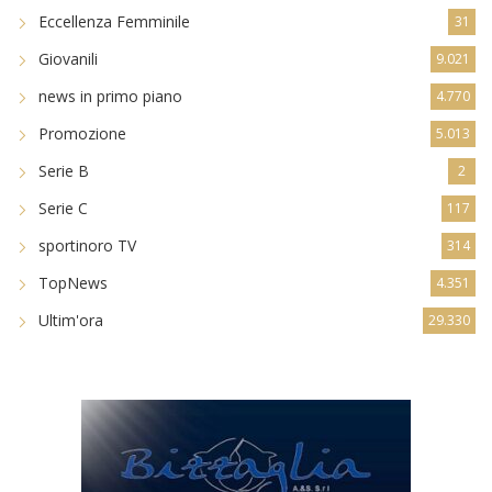
Eccellenza Femminile
31
Giovanili
9.021
news in primo piano
4.770
Promozione
5.013
Serie B
2
Serie C
117
sportinoro TV
314
TopNews
4.351
Ultim'ora
29.330