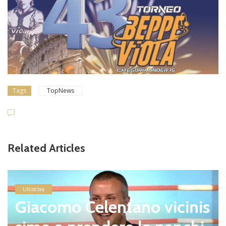
Tags
TopNews
Related Articles
Ultim'ora
Giacomo Celentano vicinis