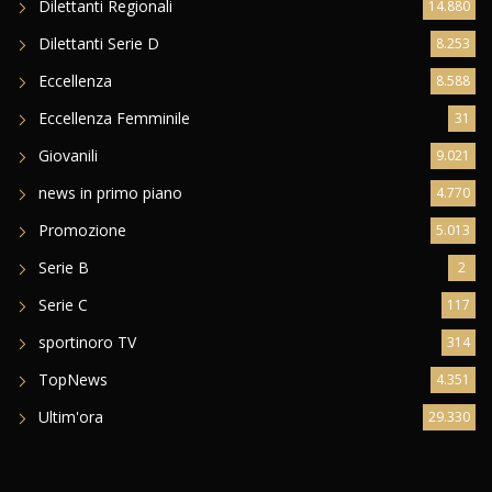
Dilettanti Regionali
14.880
Dilettanti Serie D
8.253
Eccellenza
8.588
Eccellenza Femminile
31
Giovanili
9.021
news in primo piano
4.770
Promozione
5.013
Serie B
2
Serie C
117
sportinoro TV
314
TopNews
4.351
Ultim'ora
29.330