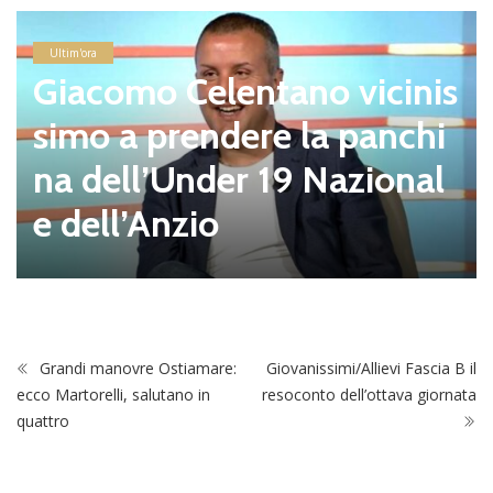
Ultim'ora
Giacomo Celentano vicinis
simo a prendere la panchi
na dell’Under 19 Nazional
e dell’Anzio
Grandi manovre Ostiamare:
Giovanissimi/Allievi Fascia B il
ecco Martorelli, salutano in
resoconto dell’ottava giornata
quattro