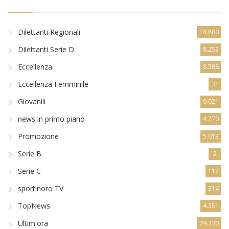
Dilettanti Regionali
14.880
Dilettanti Serie D
8.253
Eccellenza
8.588
Eccellenza Femminile
31
Giovanili
9.021
news in primo piano
4.770
Promozione
5.013
Serie B
2
Serie C
117
sportinoro TV
314
TopNews
4.351
Ultim'ora
29.330