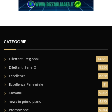
CATEGORIE
Dilettanti Regionali
14.881
Dilettanti Serie D
8.256
Eccellenza
8.588
Eccellenza Femminile
31
Giovanili
9.022
news in primo piano
4.775
Promozione
5.014