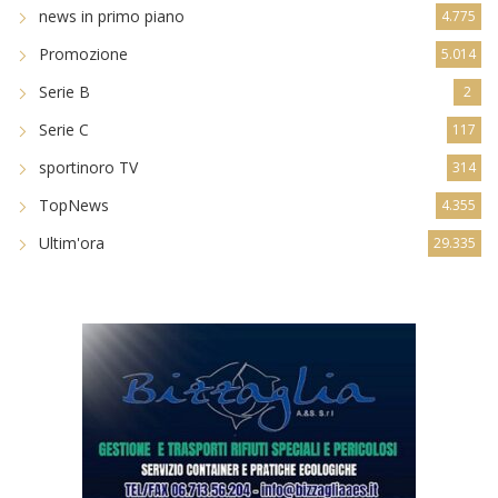
news in primo piano
4.775
Promozione
5.014
Serie B
2
Serie C
117
sportinoro TV
314
TopNews
4.355
Ultim'ora
29.335