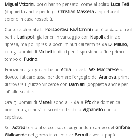
Miguel Vittorini
, poi ci hanno pensato, come al solito
Luca Teti
(doppietta anche per lui) e
Christian Massella
a riportare il
sereno in casa rossoblù.
Contestualmente la
Polisportiva Favl Cimini
non è andata oltre il
pari a
Ladispoli
: gialloneri in vantaggio con
Napoli
ad inizio
ripresa, ma poi ripresi a pochi minuti dal termine da
Di Mauro
,
con gli uomini di
Micheli
in dieci per l’espulsione a fine primo
tempo di
Pucino
.
Emozioni a go-go anche ad
Acilia
, dove la
W3 Maccarese
ha
dovuto faticare assai per domare l’orgoglio dell’
Aranova
, prima
di trovare il guizzo vincente con
Damiani
(doppietta anche per
lui) allo scadere.
Ora gli uomini di
Manelli
sono a -2 dalla
Pfc
che domenica
prossima giocherà lo scontro diretto a
Vignanello
con la
capolista.
Se l’
Astrea
torna al successo, espugnando il campo del
Grifone
Gialloverde
nel giorno in cui mister
Berruti
diventa papà