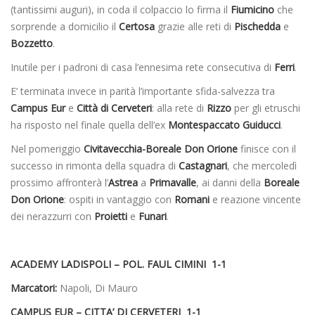
(tantissimi auguri), in coda il colpaccio lo firma il
Fiumicino
che
sorprende a domicilio il
Certosa
grazie alle reti di
Pischedda
e
Bozzetto
.
Inutile per i padroni di casa l’ennesima rete consecutiva di
Ferri
.
E’ terminata invece in parità l’importante sfida-salvezza tra
Campus Eur
e
Città di Cerveteri
: alla rete di
Rizzo
per gli etruschi
ha risposto nel finale quella dell’ex
Montespaccato Guiducci
.
Nel pomeriggio
Civitavecchia-Boreale Don Orione
finisce con il
successo in rimonta della squadra di
Castagnari
, che mercoledì
prossimo affronterà l’
Astrea
a
Primavalle
, ai danni della
Boreale
Don Orione
: ospiti in vantaggio con
Romani
e reazione vincente
dei nerazzurri con
Proietti
e
Funari
.
ACADEMY LADISPOLI – POL. FAUL CIMINI 1-1
Marcatori:
Napoli, Di Mauro
CAMPUS EUR – CITTA’ DI CERVETERI 1-1