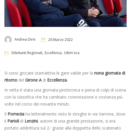
Andrea Dirix
20 Marzo 2022
,
,
Dilettanti Regionali
Eccellenza
Ultim'ora
Si sono giocate stamattina le gare valide per la
nona giornata di
ritorno
del
Girone A
di
Eccellenza.
In vetta è stata una giornata pirotecnica e piena di colpi di scena
con la classifica che ha cambiato connotazione e sostanza più
volte nel corso dei novanta minuti.
Il
Pomezia
ha letteralmente visto le streghe in via Varrone, dove
il
Parioli
di
Lenzini
, autore di una grande prestazione, si era
portato addirittura sul 2-‘ grazie alla doppietta dello scatenato