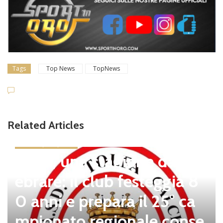
Tags
Top News
TopNews
Related Articles
news in primo piano
Tolfa, una stagione da cel
ebrare: il club festeggia 8
0 anni e prepara il 25° ca
mpionato regionale conse