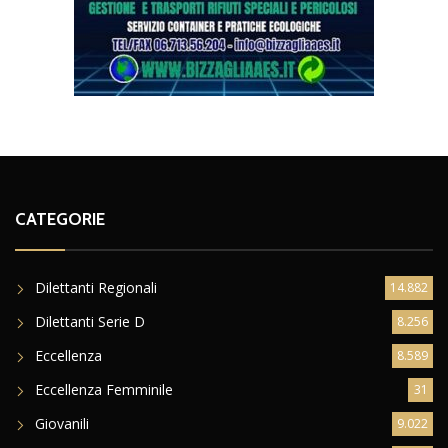
CATEGORIE
Dilettanti Regionali
14.882
Dilettanti Serie D
8.256
Eccellenza
8.589
Eccellenza Femminile
31
Giovanili
9.022