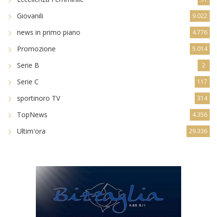
Giovanili
9.022
news in primo piano
4.776
Promozione
5.014
Serie B
2
Serie C
117
sportinoro TV
314
TopNews
4.356
Ultim'ora
29.336