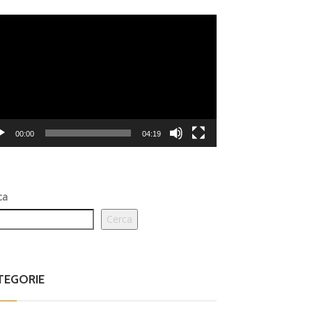
eo
er
00:00
04:19
ca
Cerca
TEGORIE