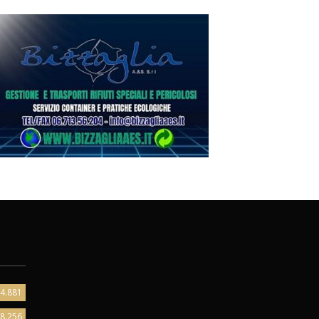
4.881
8.256