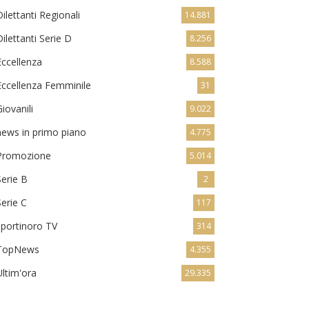
Dilettanti Regionali
14.881
Dilettanti Serie D
8.256
Eccellenza
8.588
Eccellenza Femminile
31
Giovanili
9.022
news in primo piano
4.775
Promozione
5.014
Serie B
2
Serie C
117
sportinoro TV
314
TopNews
4.355
Ultim'ora
29.335