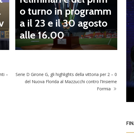
a
o turno in programm
a
n
a il 23 e il 30 agosto
v
alle 16.00
nti –
Serie D Girone G, gli highlights della vittoria per 2 – 0
del Nuova Florida al Mazzucchi contro l’Insieme
Formia
FI