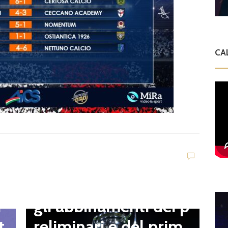
CA
D
V
C
t
Dilettanti Serie D
t
Coppa Italia Serie D,
B
gli abbinamenti dei p
i
o
reliminari e del prim
t