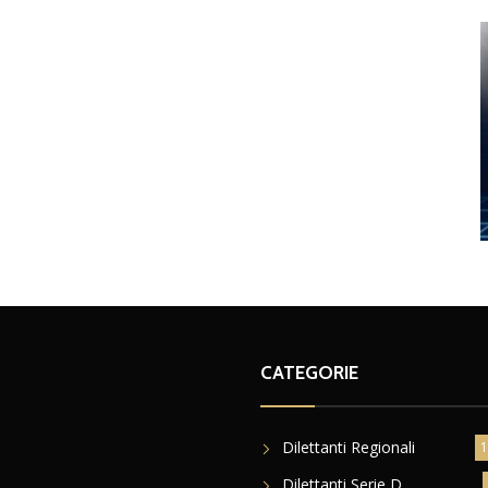
CATEGORIE
Dilettanti Regionali
1
Dilettanti Serie D