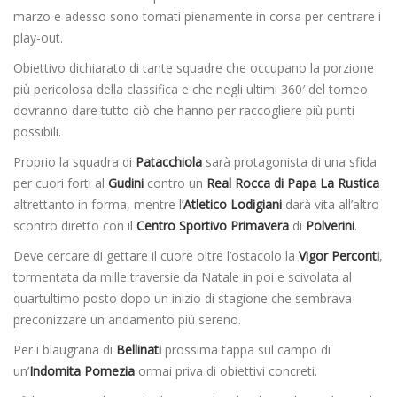
marzo e adesso sono tornati pienamente in corsa per centrare i
play-out.
Obiettivo dichiarato di tante squadre che occupano la porzione
più pericolosa della classifica e che negli ultimi 360′ del torneo
dovranno dare tutto ciò che hanno per raccogliere più punti
possibili.
Proprio la squadra di
Patacchiola
sarà protagonista di una sfida
per cuori forti al
Gudini
contro un
Real Rocca di Papa La Rustica
altrettanto in forma, mentre l’
Atletico Lodigiani
darà vita all’altro
scontro diretto con il
Centro Sportivo Primavera
di
Polverini
.
Deve cercare di gettare il cuore oltre l’ostacolo la
Vigor Perconti
,
tormentata da mille traversie da Natale in poi e scivolata al
quartultimo posto dopo un inizio di stagione che sembrava
preconizzare un andamento più sereno.
Per i blaugrana di
Bellinati
prossima tappa sul campo di
un’
Indomita Pomezia
ormai priva di obiettivi concreti.