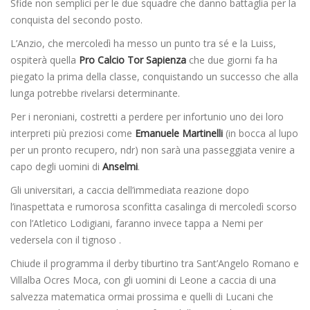
Sfide non semplici per le due squadre che danno battaglia per la
conquista del secondo posto.
L’Anzio, che mercoledì ha messo un punto tra sé e la Luiss,
ospiterà quella
Pro Calcio Tor Sapienza
che due giorni fa ha
piegato la prima della classe, conquistando un successo che alla
lunga potrebbe rivelarsi determinante.
Per i neroniani, costretti a perdere per infortunio uno dei loro
interpreti più preziosi come
Emanuele Martinelli
(in bocca al lupo
per un pronto recupero, ndr) non sarà una passeggiata venire a
capo degli uomini di
Anselmi
.
Gli universitari, a caccia dell’immediata reazione dopo
l’inaspettata e rumorosa sconfitta casalinga di mercoledì scorso
con l’Atletico Lodigiani, faranno invece tappa a Nemi per
vedersela con il tignoso .
Chiude il programma il derby tiburtino tra Sant’Angelo Romano e
Villalba Ocres Moca, con gli uomini di Leone a caccia di una
salvezza matematica ormai prossima e quelli di Lucani che