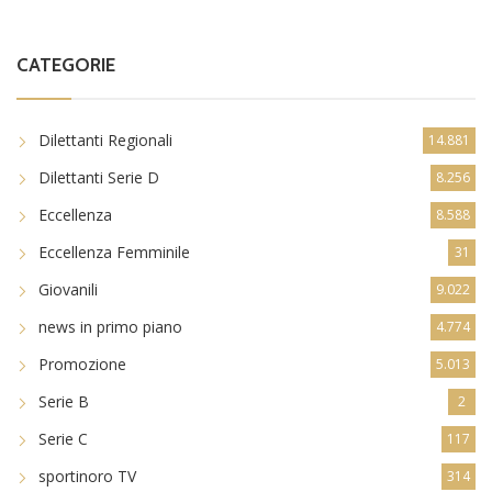
CATEGORIE
Dilettanti Regionali
14.881
Dilettanti Serie D
8.256
Eccellenza
8.588
Eccellenza Femminile
31
Giovanili
9.022
news in primo piano
4.774
Promozione
5.013
Serie B
2
Serie C
117
sportinoro TV
314