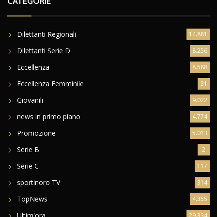
CATEGORIE
Dilettanti Regionali
14.881
Dilettanti Serie D
8.256
Eccellenza
8.588
Eccellenza Femminile
31
Giovanili
9.022
news in primo piano
4.774
Promozione
5.013
Serie B
2
Serie C
117
sportinoro TV
314
TopNews
4.355
Ultim'ora
29.334