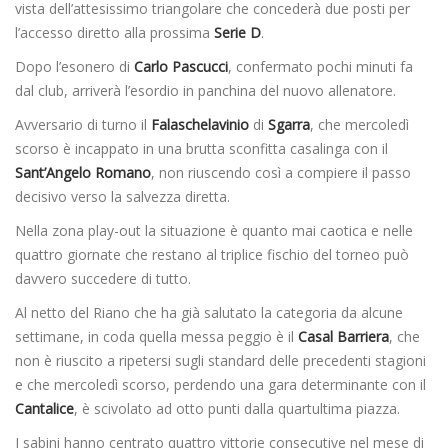
vista dell’attesissimo triangolare che concederà due posti per
l’accesso diretto alla prossima
Serie D
.
Dopo l’esonero di
Carlo Pascucci
, confermato pochi minuti fa
dal club, arriverà l’esordio in panchina del nuovo allenatore.
Avversario di turno il
Falaschelavinio
di
Sgarra
, che mercoledì
scorso è incappato in una brutta sconfitta casalinga con il
Sant’Angelo Romano
, non riuscendo così a compiere il passo
decisivo verso la salvezza diretta.
Nella zona play-out la situazione è quanto mai caotica e nelle
quattro giornate che restano al triplice fischio del torneo può
davvero succedere di tutto.
Al netto del Riano che ha già salutato la categoria da alcune
settimane, in coda quella messa peggio è il
Casal Barriera
, che
non è riuscito a ripetersi sugli standard delle precedenti stagioni
e che mercoledì scorso, perdendo una gara determinante con il
Cantalice
, è scivolato ad otto punti dalla quartultima piazza.
I sabini hanno centrato quattro vittorie consecutive nel mese di