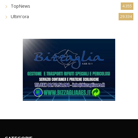
TopNews
4.355
Ultim'ora
29.334