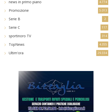
news in primo piano
4.774
Promozione
5.013
Serie B
2
Serie C
117
sportinoro TV
314
TopNews
4.355
Ultim'ora
29.334