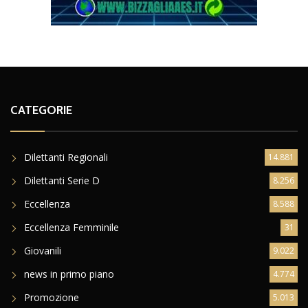
CATEGORIE
Dilettanti Regionali
14.881
Dilettanti Serie D
8.256
Eccellenza
8.588
Eccellenza Femminile
31
Giovanili
9.022
news in primo piano
4.774
Promozione
5.013