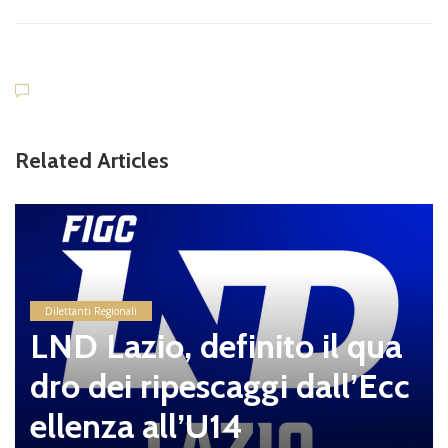
Related Articles
Dilettanti Regionali
LND Lazio, definito il qua
dro dei ripescaggi dall’Ecc
ellenza all’U14