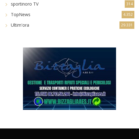
sportinoro TV
314
TopNews
4.352
Ultim'ora
29.331