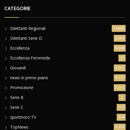
CATEGORIE
Dilettanti Regionali
14.880
Dilettanti Serie D
8.254
Eccellenza
8.588
Eccellenza Femminile
31
Giovanili
9.021
news in primo piano
4.771
Promozione
5.013
Serie B
2
Serie C
117
sportinoro TV
314
TopNews
4.352