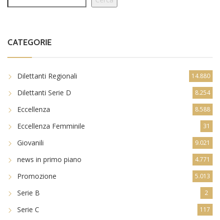
CATEGORIE
Dilettanti Regionali
14.880
Dilettanti Serie D
8.254
Eccellenza
8.588
Eccellenza Femminile
31
Giovanili
9.021
news in primo piano
4.771
Promozione
5.013
Serie B
2
Serie C
117